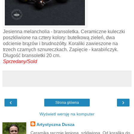
Jesienna melancholia - bransoletka. Ceramiczne kuleczki
poszkliwione na cztery kolory: butelkową zieleń, dwa
odcienie brązów i brudnożółty. Koraliki zawieszone na
trzech czarnych sznureczkach. Zapięcie - karabińczyk.
Długość bransoletki 20 cm.
Sprzedany/Sold
‹
›
Strona główna
Wyświetl wersję na komputer
Artystyczna Dusza
Ceramika ręcznie lepiona, szkliwiona. Od koralika do