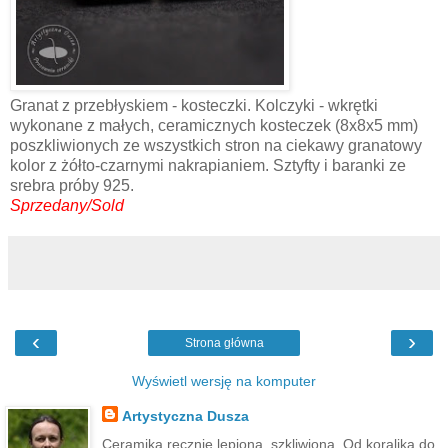
Granat z przebłyskiem - kosteczki. Kolczyki - wkrętki
wykonane z małych, ceramicznych kosteczek (8x8x5 mm)
poszkliwionych ze wszystkich stron na ciekawy granatowy
kolor z żółto-czarnymi nakrapianiem. Sztyfty i baranki ze
srebra próby 925.
Sprzedany/Sold
‹
›
Strona główna
Wyświetl wersję na komputer
Artystyczna Dusza
Ceramika ręcznie lepiona, szkliwiona. Od koralika do