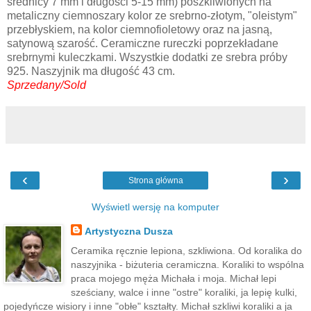
średnicy 7 mm i długości 5-15 mm) poszkliwionych na
metaliczny ciemnoszary kolor ze srebrno-złotym, "oleistym"
przebłyskiem, na kolor ciemnofioletowy oraz na jasną,
satynową szarość. Ceramiczne rureczki poprzekładane
srebrnymi kuleczkami. Wszystkie dodatki ze srebra próby
925. Naszyjnik ma długość 43 cm.
Sprzedany/Sold
‹
›
Strona główna
Wyświetl wersję na komputer
Artystyczna Dusza
Ceramika ręcznie lepiona, szkliwiona. Od koralika do
naszyjnika - biżuteria ceramiczna. Koraliki to wspólna
praca mojego męża Michała i moja. Michał lepi
sześciany, walce i inne "ostre" koraliki, ja lepię kulki,
pojedyńcze wisiory i inne "obłe" kształty. Michał szkliwi koraliki a ja