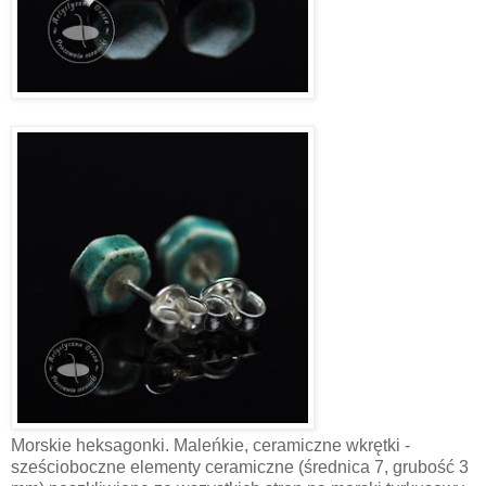
Morskie heksagonki. Maleńkie, ceramiczne wkrętki -
sześcioboczne elementy ceramiczne (średnica 7, grubość 3