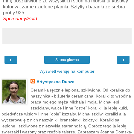
mm) poszkliwione ze wszystkich stron na morski turkusowy
kolor w czarne i zielone plamki. Sztyfty i baranki ze srebra
próby 925.
Sprzedany/Sold
‹
›
Strona główna
Wyświetl wersję na komputer
Artystyczna Dusza
Ceramika ręcznie lepiona, szkliwiona. Od koralika do
naszyjnika - biżuteria ceramiczna. Koraliki to wspólna
praca mojego męża Michała i moja. Michał lepi
sześciany, walce i inne "ostre" koraliki, ja lepię kulki,
pojedyńcze wisiory i inne "obłe" kształty. Michał szkliwi koraliki a ja
wyczarowuję z nich naszyjniki, bransoletki, kolczyki. Koraliki są
lepione i szkliwione z niezwykłą starannością. Oprócz tego ja lepię
zwierzaki i wazony oraz rzeźbię talerze. Zapraszam Joanna Domska-