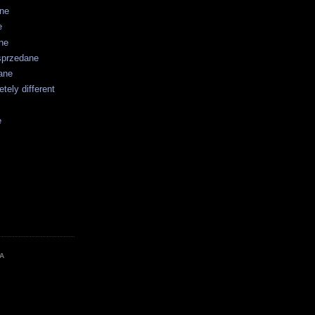
ane
e
ne
sprzedane
ane
tely different
e
A