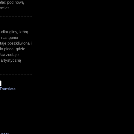
ałać pod nową
amics.
udka gliny, którą
 następnie
aje poszkliwiona i
o pieca, gdzie
ści zostaje
artystyczną
Translate