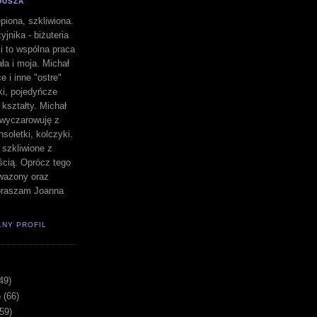
DUSZA
piona, szkliwiona.
yjnika - biżuteria
i to wspólna praca
a i moja. Michał
e i inne "ostre"
lki, pojedyńcze
" kształty. Michał
a wyczarowuję z
nsoletki, kolczyki.
i szkliwione z
ścią. Oprócz tego
i wazony oraz
apraszam Joanna
ŁNY PROFIL
49)
e
(66)
(59)