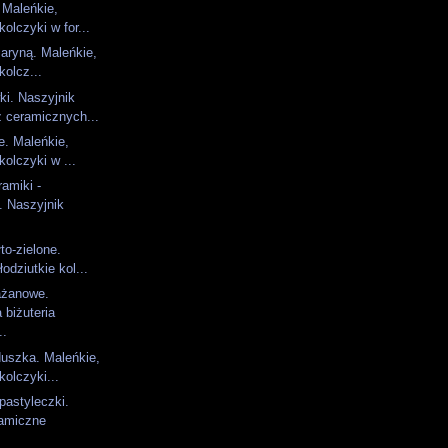
 Maleńkie,
kolczyki w for...
maryną. Maleńkie,
kolcz...
ki. Naszyjnik
 ceramicznych...
e. Maleńkie,
kolczyki w ...
ramiki -
. Naszyjnik
to-zielone.
odziutkie kol...
ażanowe.
 biżuteria
..
uszka. Maleńkie,
kolczyki...
astyleczki.
ramiczne