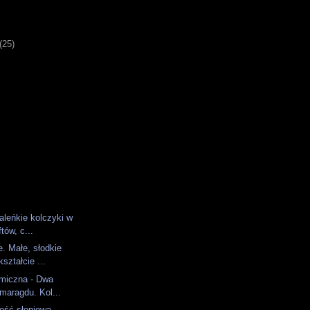
)
(25)
leńkie kolczyki w
tów, c...
. Małe, słodkie
ształcie ...
amiczna - Dwa
maragdu. Kol...
ość słoniowa.