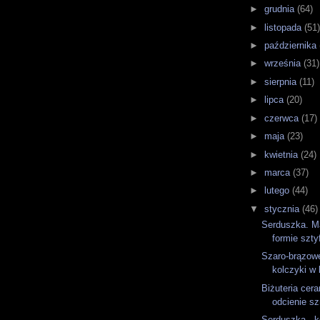
►
grudnia
(64)
►
listopada
(51
►
października
►
września
(31)
►
sierpnia
(11)
►
lipca
(20)
►
czerwca
(17)
►
maja
(23)
►
kwietnia
(24)
►
marca
(37)
►
lutego
(44)
▼
stycznia
(46)
Serduszka. Ma
formie sztyf
Szaro-brązowe
kolczyki w k
Biżuteria cer
odcienie sz
Serduszka - k