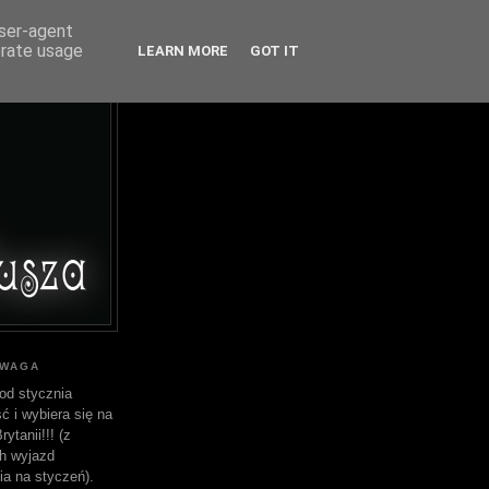
user-agent
erate usage
LEARN MORE
GOT IT
UWAGA
od stycznia
ć i wybiera się na
ytanii!!! (z
h wyjazd
ia na styczeń).