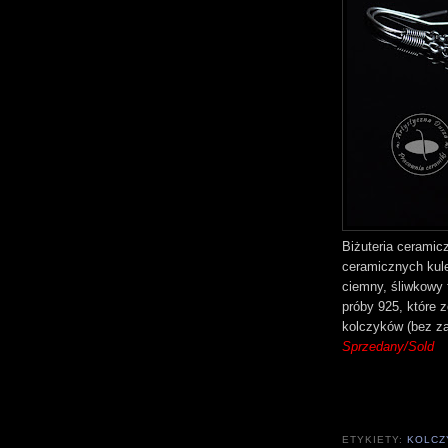
Biżuteria ceramic
ceramicznych kule
ciemny, śliwkowy f
próby 925, które 
kolczyków (bez z
Sprzedany/Sold
ETYKIETY:
KOLCZ