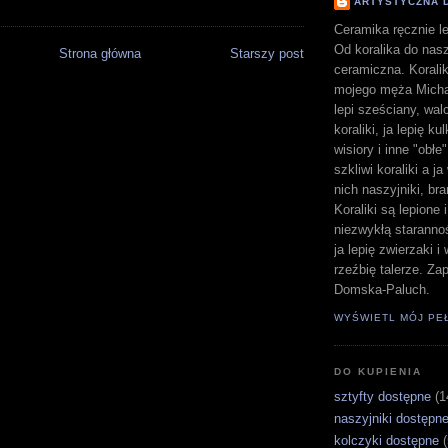
ARTYSTYCZNA 
Ceramika ręcznie le
Od koralika do nasz
Strona główna
Starszy post
ceramiczna. Koralik
mojego męża Michał
lepi sześciany, walc
koraliki, ja lepię ku
wisiory i inne "obłe
szkliwi koraliki a j
nich naszyjniki, bra
Koraliki są lepione 
niezwykłą staranno
ja lepię zwierzaki 
rzeźbię talerze. Z
Domska-Paluch.
WYŚWIETL MÓJ PE
DO KUPIENIA
sztyfty dostępne
(1
naszyjniki dostępn
kolczyki dostępne