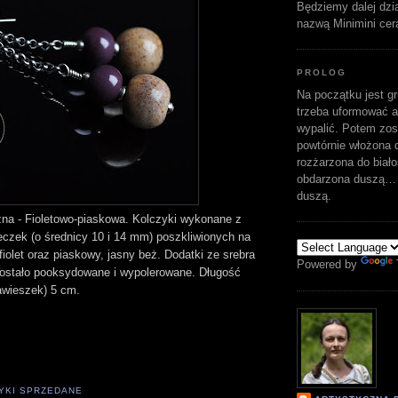
Będziemy dalej dzi
nazwą Minimini cer
PROLOG
Na początku jest gr
trzeba uformować a
wypalić. Potem zost
powtórnie włożona d
rozżarzona do biało
obdarzona duszą… 
duszą.
zna - Fioletowo-piaskowa. Kolczyki wykonane z
czek (o średnicy 10 i 14 mm) poszkliwionych na
iolet oraz piaskowy, jasny beż. Dodatki ze srebra
Powered by
zostało pooksydowane i wypolerowane. Długość
awieszek) 5 cm.
YKI SPRZEDANE