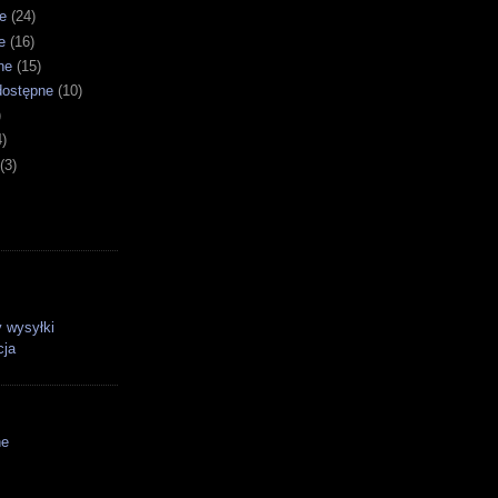
e
(24)
e
(16)
ne
(15)
dostępne
(10)
)
4)
(3)
 wysyłki
cja
ne