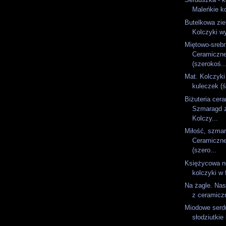
Maleńkie ko
Butelkowa zie
Kolczyki w
Miętowo-srebr
Ceramiczne
(szerokoś..
Mat. Kolczyk
kuleczek (ś
Biżuteria cer
Szmaragd z
Kolczy...
Miłość, szmara
Ceramiczne
(szero...
Księżycowa n
kolczyki w 
Na żagle. Na
z ceramiczn
Miodowe serd
słodziutkie 