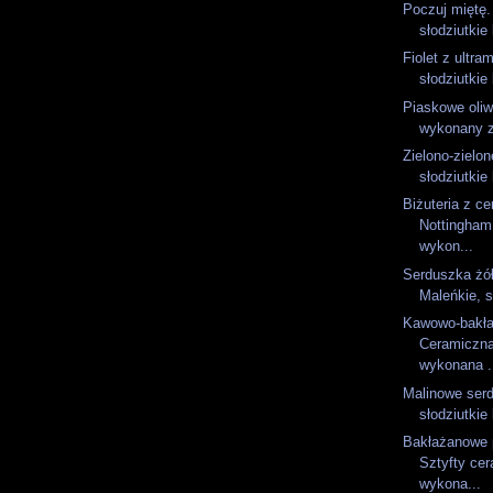
Poczuj miętę.
słodziutkie 
Fiolet z ultra
słodziutkie 
Piaskowe oliw
wykonany z
Zielono-zielon
słodziutkie 
Biżuteria z ce
Nottingham
wykon...
Serduszka żół
Maleńkie, sł
Kawowo-bakł
Ceramiczna
wykonana .
Malinowe serd
słodziutkie 
Bakłażanowe p
Sztyfty ce
wykona...