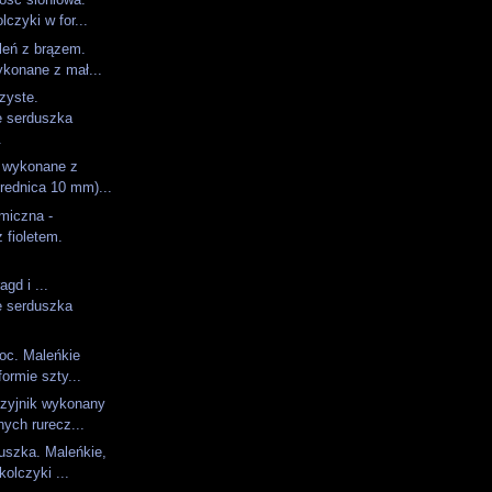
lczyki w for...
leń z brązem.
ykonane z mał...
zyste.
 serduszka
.
i wykonane z
rednica 10 mm)...
amiczna -
 fioletem.
gd i ...
 serduszka
oc. Maleńkie
formie szty...
szyjnik wykonany
ych rurecz...
uszka. Maleńkie,
kolczyki ...