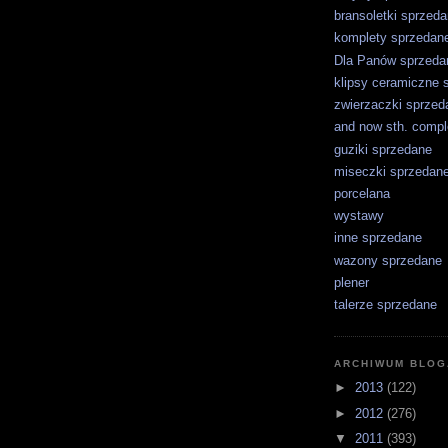
bransoletki sprzed
komplety sprzedan
Dla Panów sprzeda
klipsy ceramiczne 
zwierzaczki sprzed
and now sth. comple
guziki sprzedane
miseczki sprzedan
porcelana
wystawy
inne sprzedane
wazony sprzedane
plener
talerze sprzedane
ARCHIWUM BLOG
►
2013
(122)
►
2012
(276)
▼
2011
(393)