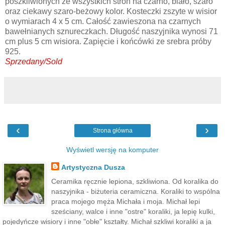
poszkliwionych ze wszystkich stron na czarno, biało, szaro
oraz ciekawy szaro-beżowy kolor. Kosteczki zszyte w wisior
o wymiarach 4 x 5 cm. Całość zawieszona na czarnych
bawełnianych sznureczkach. Długość naszyjnika wynosi 71
cm plus 5 cm wisiora. Zapięcie i końcówki ze srebra próby
925.
Sprzedany/Sold
‹
›
Strona główna
Wyświetl wersję na komputer
Artystyczna Dusza
Ceramika ręcznie lepiona, szkliwiona. Od koralika do
naszyjnika - biżuteria ceramiczna. Koraliki to wspólna
praca mojego męża Michała i moja. Michał lepi
sześciany, walce i inne "ostre" koraliki, ja lepię kulki,
pojedyńcze wisiory i inne "obłe" kształty. Michał szkliwi koraliki a ja