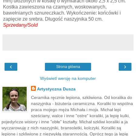
mm) ułożonych w kostkę o wymiarach około 2,5 x 2,5 cm.
Kostka zawieszona na czarnych, woskowanych,
bawełnianych sznureczkach. Wykończenie: końcówki i
zapięcie ze srebra. Długość naszyjnika 50 cm.
Sprzedany/Sold
‹
›
Strona główna
Wyświetl wersję na komputer
Artystyczna Dusza
Ceramika ręcznie lepiona, szkliwiona. Od koralika do
naszyjnika - biżuteria ceramiczna. Koraliki to wspólna
praca mojego męża Michała i moja. Michał lepi
sześciany, walce i inne "ostre" koraliki, ja lepię kulki,
pojedyńcze wisiory i inne "obłe" kształty. Michał szkliwi koraliki a ja
wyczarowuję z nich naszyjniki, bransoletki, kolczyki. Koraliki są
lepione i szkliwione z niezwykłą starannością. Oprócz tego ja lepię