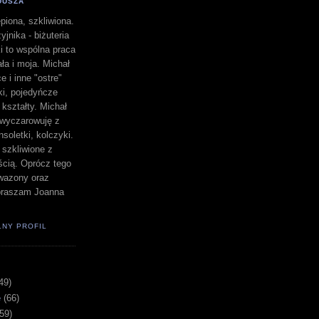
DUSZA
piona, szkliwiona.
yjnika - biżuteria
i to wspólna praca
a i moja. Michał
e i inne "ostre"
lki, pojedyńcze
" kształty. Michał
a wyczarowuję z
nsoletki, kolczyki.
i szkliwione z
ścią. Oprócz tego
i wazony oraz
apraszam Joanna
ŁNY PROFIL
49)
e
(66)
(59)