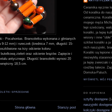
ARTYSTYCZNA 
Ceramika ręcznie le
Od koralika do nasz
ceramiczna. Koralik
mojego męża Michał
lepi sześciany, walc
koraliki, ja lepię ku
wisiory i inne "obłe
iki - Pocahontas. Bransoletka wykonana z glinianych
szkliwi koraliki a j
a 9-12 mm) i rureczek (średnica 7 mm, długość 15-
nich naszyjniki, bra
oszkliwione na trzy odcienie koloru
Koraliki są lepione 
utelkową zieleń oraz odcienie brązów. Zapięcie i
niezwykłą staranno
etalu antycznego. Długość bransoletki wynosi 20
ja lepię zwierzaki 
ewnętrzny 18,5 cm.
rzeźbię talerze. Z
Domska-Paluch.
WYŚWIETL MÓJ PE
OLETKI SPRZEDANE
DO KUPIENIA
sztyfty dostępne
(1
naszyjniki dostępn
Strona główna
Starszy post
kolczyki dostępne