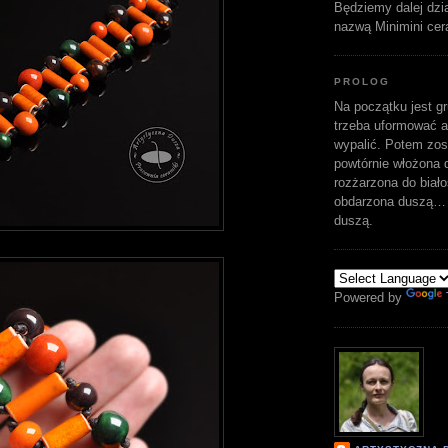
Będziemy dalej dzi
nazwą Minimini cer
PROLOG
Na początku jest gr
trzeba uformować a
wypalić. Potem zost
powtórnie włożona d
rozżarzona do biało
obdarzona duszą… 
duszą.
Powered by