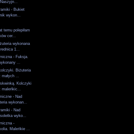
 Naszyjn...
ramiki - Bukiet
nik wykon...
lat temu polepiłam
ków cer...
żuteria wykonana
rednica 1...
amiczna - Fuksja.
wykonany ...
olczyki. Biżuteria
 małych ...
skwinką. Kolczyki
 maleńkic...
miczne - Nad
teria wykonan...
ramiki - Nad
soletka wyko...
amiczna -
olia. Maleńkie ...