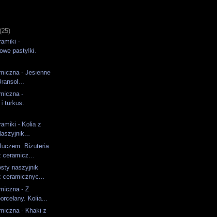
)
(25)
ramiki -
we pastylki.
amiczna - Jesienne
Bransol...
amiczna -
i turkus.
ramiki - Kolia z
aszyjnik...
luczem. Bizuteria
 ceramicz...
osty naszyjnik
 ceramicznyc...
amiczna - Z
rcelany. Kolia...
amiczna - Khaki z