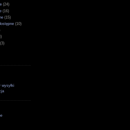
e
(24)
e
(16)
ne
(15)
dostępne
(10)
)
4)
(3)
 wysyłki
cja
ne