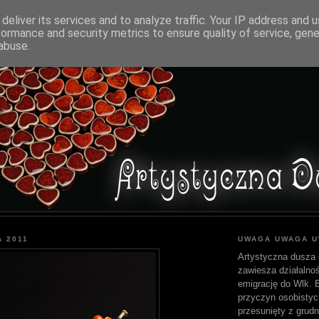
deliver its services and to analyze traffic. Your IP address and 
formance and security metrics to ensure quality of service, gen
abuse.
A 2011
UWAGA UWAGA 
Artystyczna dusza 
zawiesza działalnoś
emigrację do Wlk. Br
przyczyn osobistyc
przesunięty z grudn