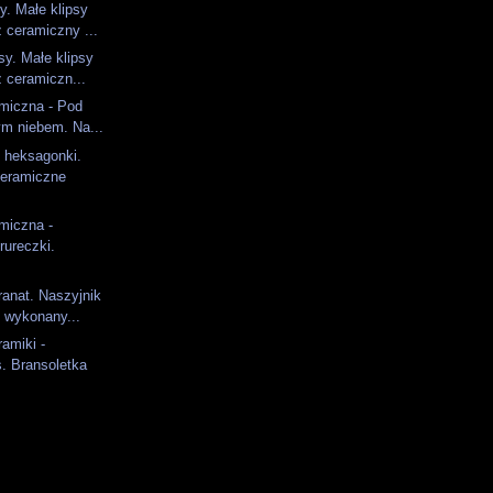
y. Małe klipsy
 ceramiczny ...
sy. Małe klipsy
 ceramiczn...
amiczna - Pod
ym niebem. Na...
heksagonki.
ceramiczne
amiczna -
rureczki.
ranat. Naszyjnik
 wykonany...
ramiki -
. Bransoletka