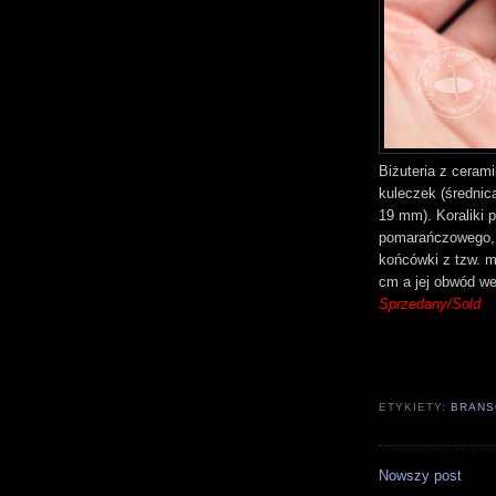
Biżuteria z ceram
kuleczek (średnic
19 mm). Koraliki p
pomarańczowego, b
końcówki z tzw. m
cm a jej obwód w
Sprzedany/Sold
ETYKIETY:
BRANS
Nowszy post