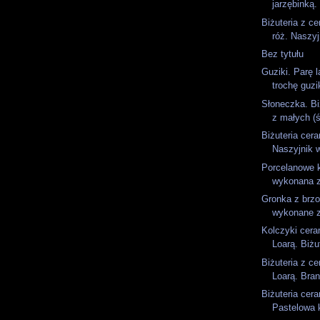
jarzębinką.
Biżuteria z ce
róż. Naszyj
Bez tytułu
Guziki. Parę 
trochę guzi
Słoneczka. Bi
z małych (ś
Biżuteria cer
Naszyjnik 
Porcelanowe k
wykonana z
Gronka z brzo
wykonane z
Kolczyki cera
Loarą. Biżu
Biżuteria z ce
Loarą. Bran
Biżuteria cer
Pastelowa k