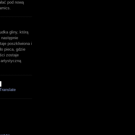
ałać pod nową
amics.
udka gliny, którą
 następnie
aje poszkliwiona i
o pieca, gdzie
ści zostaje
artystyczną
Translate