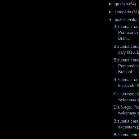
►
grudnia
(64)
►
listopada
(51
▼
października
Biżuteria z ce
Pomarańczo
Bran...
Biżuteria cer
dary lasu. 
Biżuteria cer
Pomarańcz 
Bransol...
Biżuteria z ce
kuleczek. N
Z miętowym k
wykonana z
Dla Niego. Pr
wykonany z
Biżuteria cer
akcentem po
Biżuteria cer