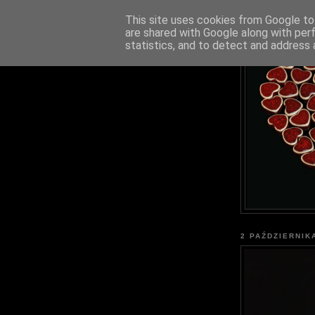
This site uses cookies from Google to 
are shared with Google along with per
statistics, and to detect and address 
2 PAŹDZIERNIK