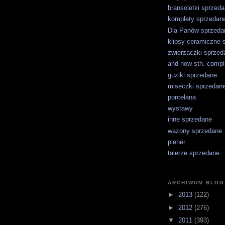
bransoletki sprzed
komplety sprzedan
Dla Panów sprzeda
klipsy ceramiczne 
zwierzaczki sprzed
and now sth. comple
guziki sprzedane
miseczki sprzedan
porcelana
wystawy
inne sprzedane
wazony sprzedane
plener
talerze sprzedane
ARCHIWUM BLOG
►
2013
(122)
►
2012
(276)
▼
2011
(393)