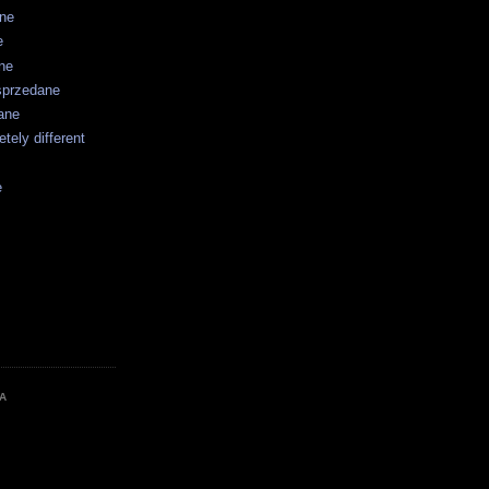
ane
e
ne
sprzedane
ane
tely different
e
A