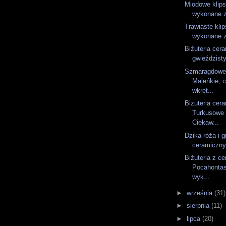
Miodowe klips
wykonane z
Trawiaste klip
wykonane z
Biżuteria cer
gwieździst
Szmaragdowe 
Maleńkie, 
wkręt...
Bizuteria cer
Turkusowe 
Ciekaw...
Dzika róża i g
ceramiczny
Biżuteria z ce
Pocahontas
wyk...
►
września
(31)
►
sierpnia
(11)
►
lipca
(20)