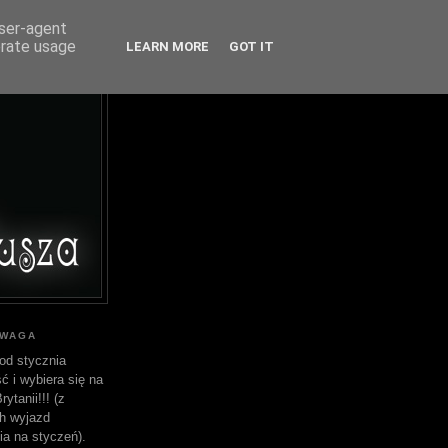
user-agent
erate usage
LEARN MORE
GOT IT
UWAGA
od stycznia
ć i wybiera się na
ytanii!!! (z
h wyjazd
ia na styczeń).