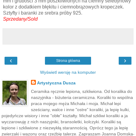
mm i grubości 3 mm poszkliwionych na ciemny seledynowy
kolor z dodatkiem błękitu i ciemnobrązowych kropeczek.
Sztyfty i baranki ze srebra próby 925.
Sprzedany/Sold
‹
›
Strona główna
Wyświetl wersję na komputer
Artystyczna Dusza
Ceramika ręcznie lepiona, szkliwiona. Od koralika do
naszyjnika - biżuteria ceramiczna. Koraliki to wspólna
praca mojego męża Michała i moja. Michał lepi
sześciany, walce i inne "ostre" koraliki, ja lepię kulki,
pojedyńcze wisiory i inne "obłe" kształty. Michał szkliwi koraliki a ja
wyczarowuję z nich naszyjniki, bransoletki, kolczyki. Koraliki są
lepione i szkliwione z niezwykłą starannością. Oprócz tego ja lepię
zwierzaki i wazony oraz rzeźbię talerze. Zapraszam Joanna Domska-