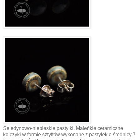
Seledynowo-niebieskie pastylki. Maleńkie ceramiczne
kolczyki w formie sztyftów wykonane z pastylek o średnicy 7