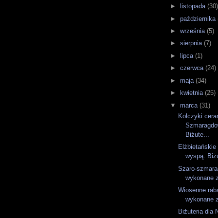
►
listopada
(30
►
października
►
września
(5)
►
sierpnia
(7)
►
lipca
(1)
►
czerwca
(24)
►
maja
(34)
►
kwietnia
(25)
▼
marca
(31)
Kolczyki cera
Szmaragdo
Biżute...
Elżbietańskie
wyspą. Biżu
Szaro-szmara
wykonane z
Wiosenne raba
wykonane z
Biżuteria dla 