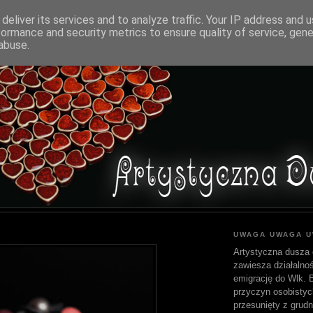
deliver its services and to analyze traffic. Your IP address and 
formance and security metrics to ensure quality of service, gen
abuse.
UWAGA UWAGA 
Artystyczna dusza 
zawiesza działalnoś
emigrację do Wlk. Br
przyczyn osobistyc
przesunięty z grudn