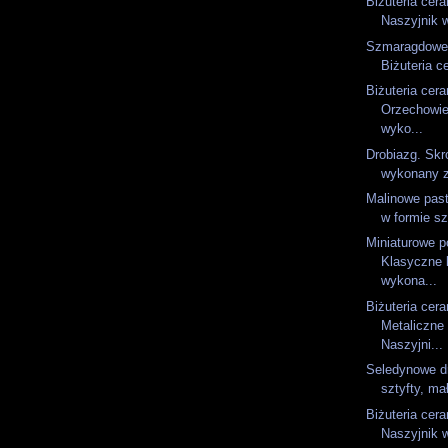
Biżuteria cer
Naszyjnik 
Szmaragdowe 
Biżuteria c
Biżuteria cer
Orzechowie
wyko...
Drobiazg. Sk
wykonany z
Malinowe past
w formie sz
Miniaturowe p
Klasyczne 
wykona...
Biżuteria cer
Metaliczne 
Naszyjni...
Seledynowe dr
sztyfty, ma
Biżuteria cer
Naszyjnik 