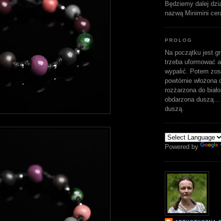
Będziemy dalej dzi
nazwą Minimini cer
PROLOG
Na początku jest gr
trzeba uformować a
wypalić. Potem zost
powtórnie włożona d
rozżarzona do biało
obdarzona duszą… 
duszą.
Powered by