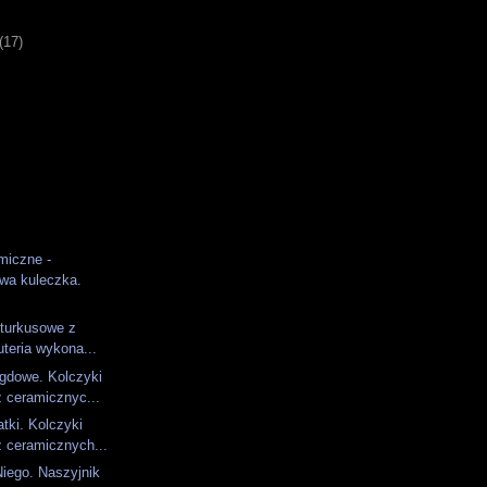
)
(17)
miczne -
wa kuleczka.
 turkusowe z
teria wykona...
gdowe. Kolczyki
 ceramicznyc...
tki. Kolczyki
 ceramicznych...
Niego. Naszyjnik