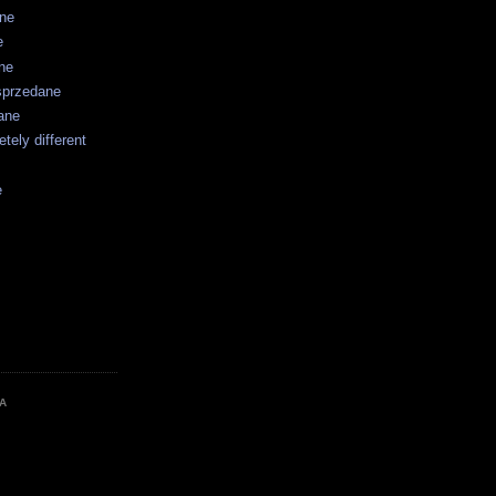
ane
e
ne
sprzedane
ane
tely different
e
A