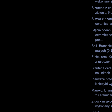
wykonany z
Biżuteria z ce
zielenią. Ko
Śliwka z szar
ceramiczna
Głębia oceanu
ceramiczne
pro...
Bali. Bransol
małych (9-1
Z błękitem. K
z rureczek 
Biżuteria cer
na linkach.
Pierwsze brzo
Kolczyki wy
Maroko. Bran
z ceramiczn
Z gockim akc
wykonany z