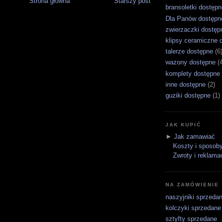
Strona główna
Starszy post
bransoletki dostępn
Dla Panów dostępn
zwierzaczki dostęp
klipsy ceramiczne 
talerze dostępne
(6
wazony dostępne
(
komplety dostępne
inne dostępne
(2)
guziki dostępne
(1)
JAK KUPIĆ
►
Jak zamawiać
Koszty i sposoby
Zwroty i reklama
NA ZAMÓWIENIE
naszyjniki sprzeda
kolczyki sprzedane
sztyfty sprzedane