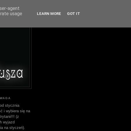
user-agent
erate usage
LEARN MORE
GOT IT
UWAGA
od stycznia
ć i wybiera się na
ytanii!!! (z
h wyjazd
ia na styczeń).