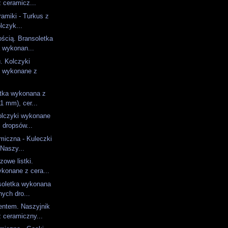
 ceramicz...
ramiki - Turkus z
lczyk...
ością. Bransoletka
 wykonan...
. Kolczyki
 wykonane z
etka wykonana z
1 mm), cer...
olczyki wykonane
i dropsów...
amiczna - Kuleczki
 Naszy...
zowe listki.
konane z cera...
soletka wykonana
ych dro...
entem. Naszyjnik
 ceramiczny...