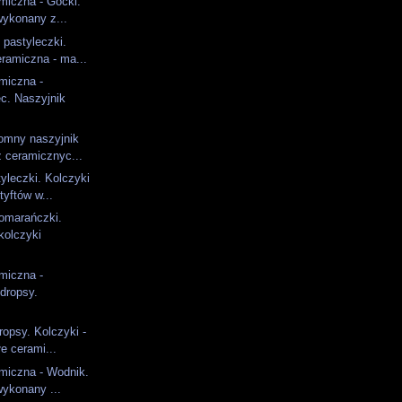
amiczna - Gocki.
wykonany z...
pastyleczki.
eramiczna - ma...
amiczna -
c. Naszyjnik
romny naszyjnik
 ceramicznyc...
yleczki. Kolczyki
tyftów w...
omarańczki.
kolczyki
amiczna -
dropsy.
opsy. Kolczyki -
łe cerami...
amiczna - Wodnik.
wykonany ...