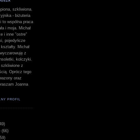
DUSZA
piona, szkliwiona.
yjnika - biżuteria
i to wspólna praca
a i moja. Michał
e i inne "ostre"
lki, pojedyńcze
" kształty. Michał
a wyczarowuję z
nsoletki, kolczyki.
i szkliwione z
ścią. Oprócz tego
i wazony oraz
apraszam Joanna
ŁNY PROFIL
49)
e
(66)
(59)