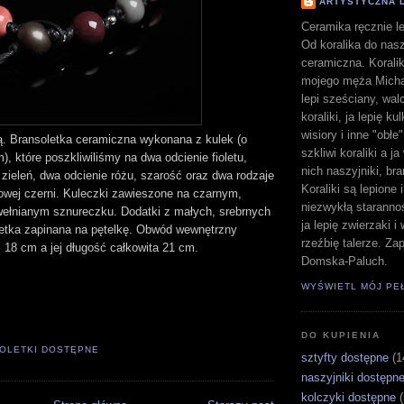
ARTYSTYCZNA 
Ceramika ręcznie le
Od koralika do nasz
ceramiczna. Koralik
mojego męża Michał
lepi sześciany, walc
koraliki, ja lepię ku
wisiory i inne "obłe
ą. Bransoletka ceramiczna wykonana z kulek (o
szkliwi koraliki a j
, które poszkliwiliśmy na dwa odcienie fioletu,
nich naszyjniki, bra
zieleń, dwa odcienie różu, szarość oraz dwa rodzaje
Koraliki są lepione 
owej czerni. Kuleczki zawieszone na czarnym,
niezwykłą staranno
łnianym sznureczku. Dodatki z małych, srebrnych
ja lepię zwierzaki 
letka zapinana na pętelkę. Obwód wewnętrzny
rzeźbię talerze. Z
i 18 cm a jej długość całkowita 21 cm.
Domska-Paluch.
WYŚWIETL MÓJ PE
DO KUPIENIA
OLETKI DOSTĘPNE
sztyfty dostępne
(1
naszyjniki dostępn
kolczyki dostępne