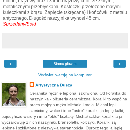
miodu, brązowy oraz czarno-brązowy kolor ze złotymi,
metalicznymi przebłyskami. Kosteczki przełożone małymi
kuleczkami z brązu. Zapięcie (skręcane) i końcówki z metalu
antycznego. Długość naszyjnika wynosi 45 cm.
Sprzedany/Sold
‹
›
Strona główna
Wyświetl wersję na komputer
Artystyczna Dusza
Ceramika ręcznie lepiona, szkliwiona. Od koralika do
naszyjnika - biżuteria ceramiczna. Koraliki to wspólna
praca mojego męża Michała i moja. Michał lepi
sześciany, walce i inne "ostre" koraliki, ja lepię kulki,
pojedyńcze wisiory i inne "obłe" kształty. Michał szkliwi koraliki a ja
wyczarowuję z nich naszyjniki, bransoletki, kolczyki. Koraliki są
lepione i szkliwione z niezwykłą starannością. Oprócz tego ja lepię