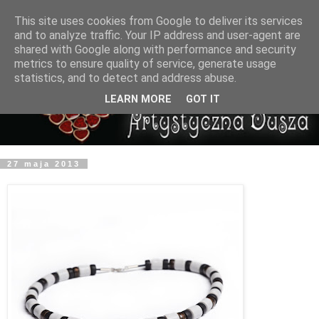
This site uses cookies from Google to deliver its services
and to analyze traffic. Your IP address and user-agent are
shared with Google along with performance and security
metrics to ensure quality of service, generate usage
statistics, and to detect and address abuse.
LEARN MORE
GOT IT
27 maja 2013