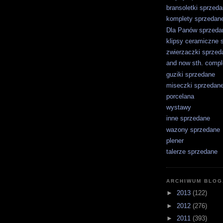
bransoletki sprzed
komplety sprzedan
Dla Panów sprzeda
klipsy ceramiczne 
zwierzaczki sprzed
and now sth. comple
guziki sprzedane
miseczki sprzedan
porcelana
wystawy
inne sprzedane
wazony sprzedane
plener
talerze sprzedane
ARCHIWUM BLOG
►
2013
(122)
►
2012
(276)
►
2011
(393)