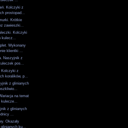
eń. Kolczyki z
ch prostopad...
urki. Krótkie
ez zawieszki...
uleczki. Kolczyki
h kulecz...
plet. Wykonany
ie klientki ...
. Naszyjnik z
kuleczek pos...
 Kolczyki z
h koralików, p...
jnik z glinianych
szkliwio...
Wariacja na temat
 kulecze...
jnik z glinianych
dnicy ...
wy. Okazały
 glinianych ku...