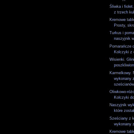
Śliwka i fiolet
z trzech ku
Kremowe table
Prosty, skr
Turkus i pom
naszyjnik 
Pomarańcze d
Kolczyki z 
Wisienki. Glin
poszkliwion
Karmelkowy. 
wykonany 
sześcianów
Oliwkowo-różo
Kolczyki do
Naszyjnik wyk
które został
Sześciany z k
wykonany z
Kremowe table