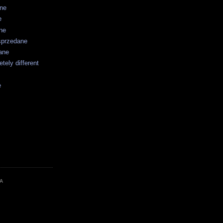
ane
e
ne
sprzedane
ane
tely different
e
A