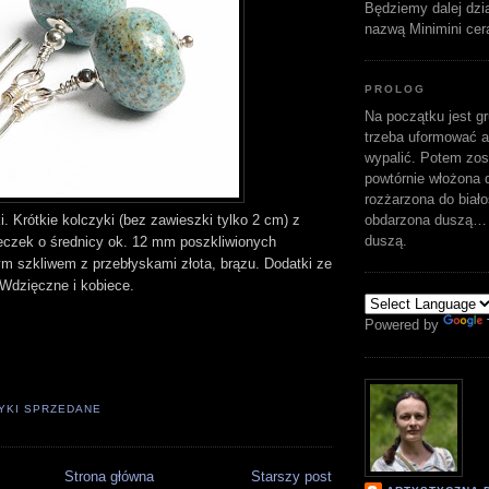
Będziemy dalej dzi
nazwą Minimini cer
PROLOG
Na początku jest gr
trzeba uformować a
wypalić. Potem zost
powtórnie włożona d
rozżarzona do biało
obdarzona duszą… 
. Krótkie kolczyki (bez zawieszki tylko 2 cm) z
duszą.
eczek o średnicy ok. 12 mm poszkliwionych
m szkliwem z przebłyskami złota, brązu. Dodatki ze
 Wdzięczne i kobiece.
Powered by
YKI SPRZEDANE
Strona główna
Starszy post