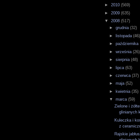
►
2010
(569)
►
2009
(635)
▼
2008
(517)
►
grudnia
(32)
►
listopada
(46
►
października
►
września
(26)
►
sierpnia
(48)
►
lipca
(63)
►
czerwca
(37)
►
maja
(52)
►
kwietnia
(35)
▼
marca
(59)
Zielone i żółt
glinianych 
Kuleczka i ko
z ceramiczn
Rajskie jabłu
glinianych 