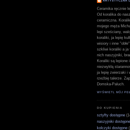
ARTYSTYCZNA 
Ceramika ręcznie le
Od koralika do nasz
ceramiczna. Koralik
mojego męża Michał
lepi sześciany, walc
koraliki, ja lepię ku
wisiory i inne "obłe
szkliwi koraliki a j
nich naszyjniki, bra
Koraliki są lepione 
niezwykłą staranno
ja lepię zwierzaki 
rzeźbię talerze. Z
Domska-Paluch.
WYŚWIETL MÓJ PE
DO KUPIENIA
sztyfty dostępne
(1
naszyjniki dostępn
kolczyki dostępne