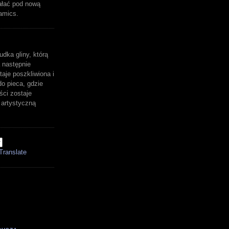
ałać pod nową
amics.
udka gliny, którą
 następnie
aje poszkliwiona i
o pieca, gdzie
ści zostaje
artystyczną
Translate