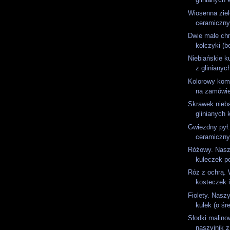
Wiosenna ziel
ceramiczny
Dwie małe chm
kolczyki (b
Niebiańskie k
z glinianyc
Kolorowy kom
na zamówien
Skrawek nieba
glinianych 
Gwiezdny pył.
ceramicznyc
Różowy. Naszy
kuleczek po
Róż z ochrą. 
kosteczek i
Fiolety. Naszy
kulek (o śre
Słodki malino
naszyjnik z