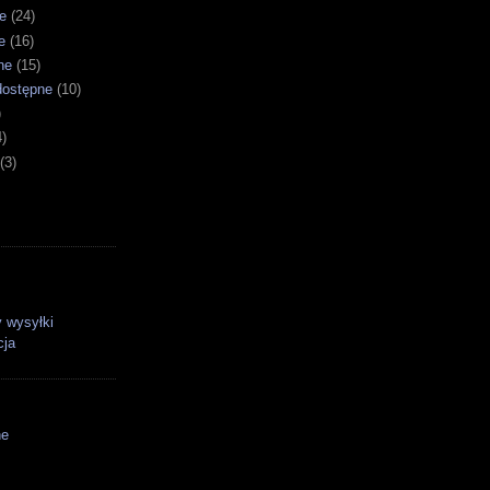
e
(24)
e
(16)
ne
(15)
dostępne
(10)
)
4)
(3)
 wysyłki
cja
ne