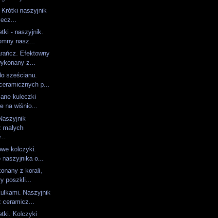
. Krótki naszyjnik
lecz...
tki - naszyjnik.
omny nasz...
arańcz. Efektowny
wykonany z...
o sześcianu.
ceramicznych p...
iane kuleczki
e na wiśnio...
Naszyjnik
z małych
...
we kolczyki.
 naszyjnika o...
onany z korali,
y poszkli...
ulkami. Naszyjnik
 ceramicz...
tki. Kolczyki