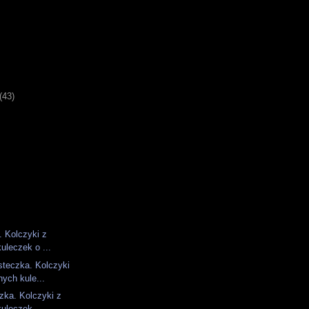
)
(43)
e. Kolczyki z
kuleczek o ...
steczka. Kolczyki
ych kule...
szka. Kolczyki z
kuleczek ...