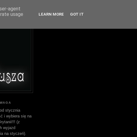
user-agent
erate usage
LEARN MORE
GOT IT
UWAGA
od stycznia
ć i wybiera się na
ytanii!!! (z
h wyjazd
ia na styczeń).