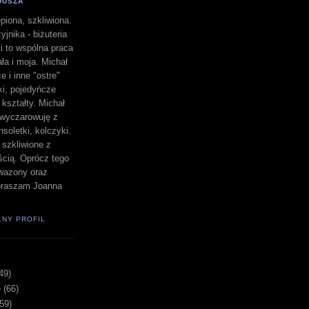
DUSZA
piona, szkliwiona.
yjnika - biżuteria
i to wspólna praca
a i moja. Michał
e i inne "ostre"
lki, pojedyńcze
" kształty. Michał
a wyczarowuję z
nsoletki, kolczyki.
i szkliwione z
ścią. Oprócz tego
i wazony oraz
apraszam Joanna
ŁNY PROFIL
49)
e
(66)
(59)