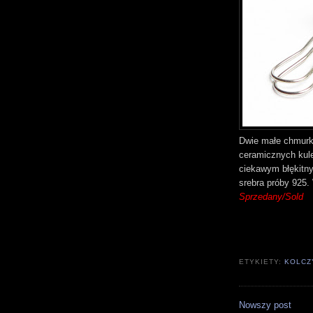
Dwie małe chmurki
ceramicznych kul
ciekawym błękitny
srebra próby 925.
Sprzedany/Sold
ETYKIETY:
KOLCZ
Nowszy post