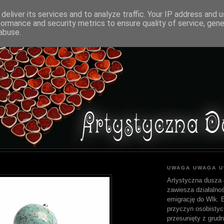
deliver its services and to analyze traffic. Your IP address and 
formance and security metrics to ensure quality of service, gen
abuse.
UWAGA UWAGA 
Artystyczna dusza 
zawiesza działalnoś
emigrację do Wlk. Br
przyczyn osobistyc
przesunięty z grudn