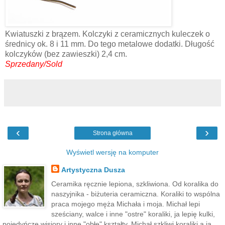
Kwiatuszki z brązem. Kolczyki z ceramicznych kuleczek o
średnicy ok. 8 i 11 mm. Do tego metalowe dodatki. Długość
kolczyków (bez zawieszki) 2,4 cm.
Sprzedany/Sold
‹
›
Strona główna
Wyświetl wersję na komputer
Artystyczna Dusza
Ceramika ręcznie lepiona, szkliwiona. Od koralika do
naszyjnika - biżuteria ceramiczna. Koraliki to wspólna
praca mojego męża Michała i moja. Michał lepi
sześciany, walce i inne "ostre" koraliki, ja lepię kulki,
pojedyńcze wisiory i inne "obłe" kształty. Michał szkliwi koraliki a ja