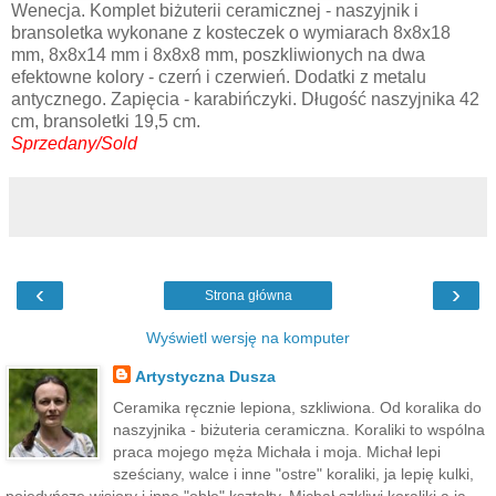
Wenecja. Komplet biżuterii ceramicznej - naszyjnik i
bransoletka wykonane z kosteczek o wymiarach 8x8x18
mm, 8x8x14 mm i 8x8x8 mm, poszkliwionych na dwa
efektowne kolory - czerń i czerwień. Dodatki z metalu
antycznego. Zapięcia - karabińczyki. Długość naszyjnika 42
cm, bransoletki 19,5 cm.
Sprzedany/Sold
‹
›
Strona główna
Wyświetl wersję na komputer
Artystyczna Dusza
Ceramika ręcznie lepiona, szkliwiona. Od koralika do
naszyjnika - biżuteria ceramiczna. Koraliki to wspólna
praca mojego męża Michała i moja. Michał lepi
sześciany, walce i inne "ostre" koraliki, ja lepię kulki,
pojedyńcze wisiory i inne "obłe" kształty. Michał szkliwi koraliki a ja