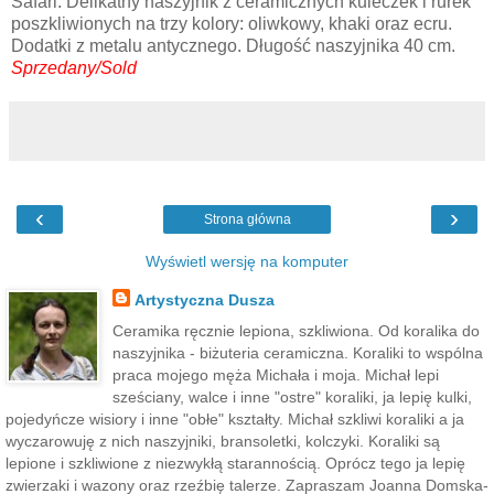
Safari. Delikatny naszyjnik z ceramicznych kuleczek i rurek
poszkliwionych na trzy kolory: oliwkowy, khaki oraz ecru.
Dodatki z metalu antycznego. Długość naszyjnika 40 cm.
Sprzedany/Sold
‹
›
Strona główna
Wyświetl wersję na komputer
Artystyczna Dusza
Ceramika ręcznie lepiona, szkliwiona. Od koralika do
naszyjnika - biżuteria ceramiczna. Koraliki to wspólna
praca mojego męża Michała i moja. Michał lepi
sześciany, walce i inne "ostre" koraliki, ja lepię kulki,
pojedyńcze wisiory i inne "obłe" kształty. Michał szkliwi koraliki a ja
wyczarowuję z nich naszyjniki, bransoletki, kolczyki. Koraliki są
lepione i szkliwione z niezwykłą starannością. Oprócz tego ja lepię
zwierzaki i wazony oraz rzeźbię talerze. Zapraszam Joanna Domska-