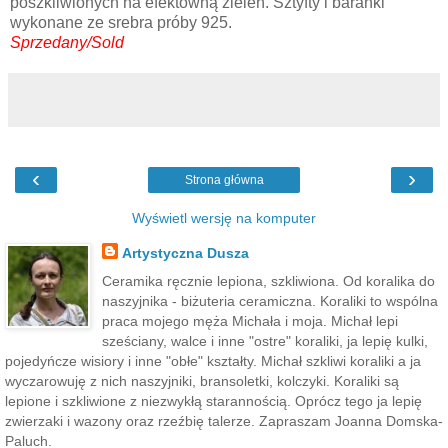
poszkliwionych na efektowną zieleń. Sztyfty i baranki
wykonane ze srebra próby 925.
Sprzedany/Sold
‹
›
Strona główna
Wyświetl wersję na komputer
Artystyczna Dusza
Ceramika ręcznie lepiona, szkliwiona. Od koralika do
naszyjnika - biżuteria ceramiczna. Koraliki to wspólna
praca mojego męża Michała i moja. Michał lepi
sześciany, walce i inne "ostre" koraliki, ja lepię kulki,
pojedyńcze wisiory i inne "obłe" kształty. Michał szkliwi koraliki a ja
wyczarowuję z nich naszyjniki, bransoletki, kolczyki. Koraliki są
lepione i szkliwione z niezwykłą starannością. Oprócz tego ja lepię
zwierzaki i wazony oraz rzeźbię talerze. Zapraszam Joanna Domska-
Paluch.