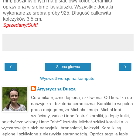
mm) poszkliwionych na pistacjowy kolor. Ceramika
oprawiona w srebrne kwiatuszki. Wszystkie dodatki
wykonane ze srebra próby 925. Długość całkowita
kolczyków 3,5 cm.
Sprzedany/Sold
‹
›
Strona główna
Wyświetl wersję na komputer
Artystyczna Dusza
Ceramika ręcznie lepiona, szkliwiona. Od koralika do
naszyjnika - biżuteria ceramiczna. Koraliki to wspólna
praca mojego męża Michała i moja. Michał lepi
sześciany, walce i inne "ostre" koraliki, ja lepię kulki,
pojedyńcze wisiory i inne "obłe" kształty. Michał szkliwi koraliki a ja
wyczarowuję z nich naszyjniki, bransoletki, kolczyki. Koraliki są
lepione i szkliwione z niezwykłą starannością. Oprócz tego ja lepię