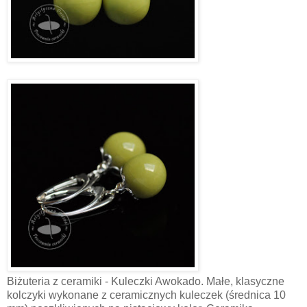
Biżuteria z ceramiki - Kuleczki Awokado. Małe, klasyczne
kolczyki wykonane z ceramicznych kuleczek (średnica 10