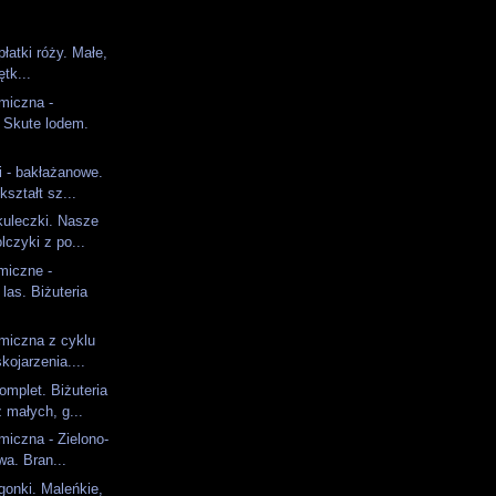
)
płatki róży. Małe,
ętk...
amiczna -
 Skute lodem.
i - bakłażanowe.
ształt sz...
kuleczki. Nasze
lczyki z po...
miczne -
las. Biżuteria
amiczna z cyklu
ojarzenia....
mplet. Biżuteria
 małych, g...
miczna - Zielono-
wa. Bran...
onki. Maleńkie,