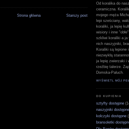
Od koralika do nasz
ceramiczna. Koralik
mojego męża Michał
Strona główna
Starszy post
lepi sześciany, walc
koraliki, ja lepię ku
wisiory i inne "obłe
szkliwi koraliki a j
nich naszyjniki, bra
Koraliki są lepione 
niezwykłą staranno
ja lepię zwierzaki 
rzeźbię talerze. Z
Domska-Paluch.
WYŚWIETL MÓJ PE
DO KUPIENIA
sztyfty dostępne
(1
naszyjniki dostępn
kolczyki dostępne
bransoletki dostępn
Dla Panów dostępn