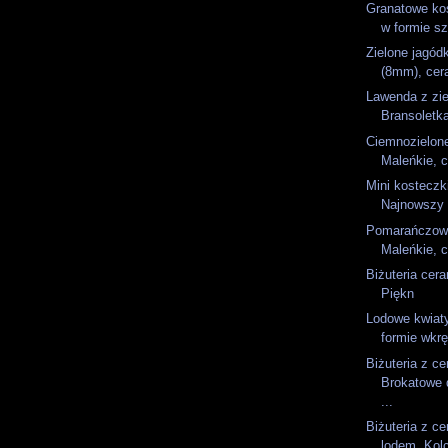
Granatowe kos
w formie sz
Zielone jagódk
(8mm), cer
Lawenda z ziel
Bransoletk
Ciemnozielon
Maleńkie, c
Mini kosteczki
Najnowszy k
Pomarańczowe
Maleńkie, c
Biżuteria cer
Piękn
Lodowe kwiaty
formie wkrę
Biżuteria z ce
Brokatowe 
...
Biżuteria z ce
lodem. Kolc