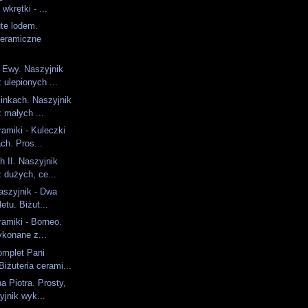
wkrętki - ...
te lodem.
ceramiczne
 Ewy. Naszyjnik
ulepionych ...
linkach. Naszyjnik
 małych ...
ramiki - Kuleczki
ch. Pros...
h II. Naszyjnik
 dużych, ce...
aszyjnik - Dwa
letu. Biżut...
ramiki - Borneo.
ykonane z...
mplet Pani
Biżuteria cerami...
a Piotra. Prosty,
jnik wyk...