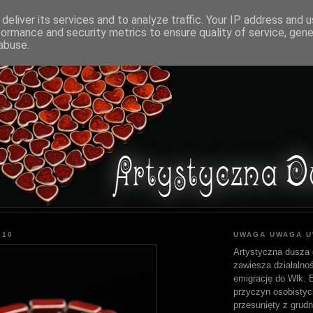
deliver its services and to analyze traffic. Your IP address and 
formance and security metrics to ensure quality of service, gen
abuse.
010
UWAGA UWAGA 
Artystyczna dusza 
zawiesza działalnoś
emigrację do Wlk. Br
przyczyn osobistyc
przesunięty z grudn