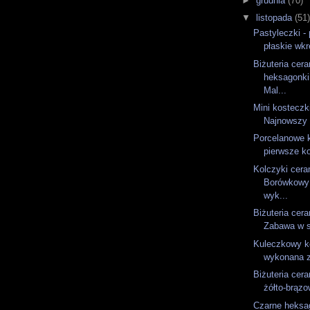
►
grudnia
(70)
▼
listopada
(51
Pastyleczki - 
płaskie wkr
Biżuteria cer
heksagonki
Mal...
Mini kosteczk
Najnowszy k
Porcelanowe 
pierwsze ko
Kolczyki cera
Borówkowy 
wyk...
Biżuteria cer
Zabawa w sk
Kuleczkowy ko
wykonana z
Biżuteria cera
żółto-brązo
Czarne heksag