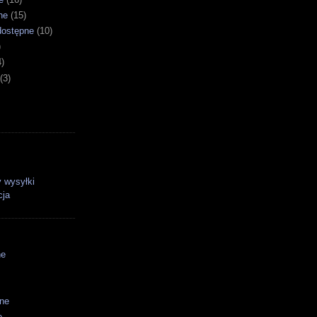
ne
(15)
dostępne
(10)
)
4)
(3)
 wysyłki
cja
ne
ane
e