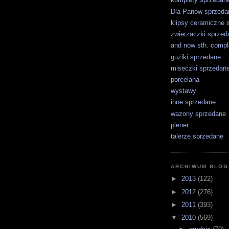
Dla Panów sprzeda
klipsy ceramiczne 
zwierzaczki sprzed
and now sth. comple
guziki sprzedane
miseczki sprzedan
porcelana
wystawy
inne sprzedane
wazony sprzedane
plener
talerze sprzedane
ARCHIWUM BLOG
►
2013
(122)
►
2012
(276)
►
2011
(393)
▼
2010
(569)