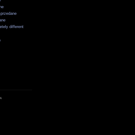
ne
sprzedane
ane
tely different
e
A