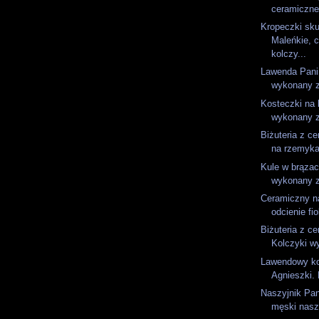
ceramiczne 
Kropeczki sku
Maleńkie, 
kolczy...
Lawenda Pani
wykonany z 
Kosteczki na 
wykonany z
Biżuteria z ce
na rzemyka
Kule w brązac
wykonany z
Ceramiczny n
odcienie fio
Biżuteria z ce
Kolczyki w
Lawendowy ko
Agnieszki. 
Naszyjnik Pan
męski naszy