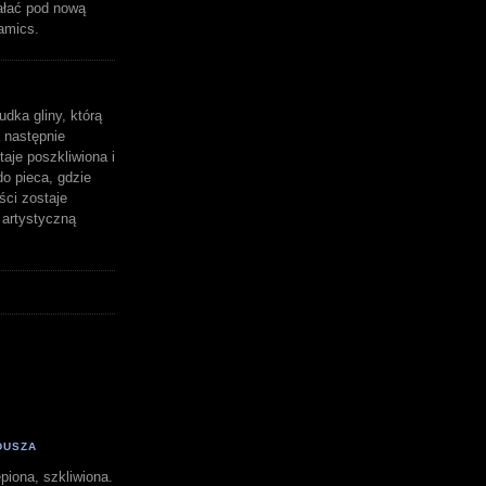
ałać pod nową
amics.
udka gliny, którą
 następnie
aje poszkliwiona i
o pieca, gdzie
ści zostaje
artystyczną
DUSZA
piona, szkliwiona.