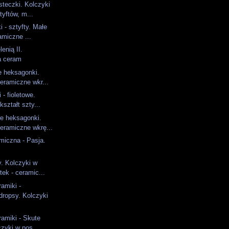
teczki. Kolczyki
tyftów, m...
i - sztyfty. Małe
amiczne ...
enią II.
a ceram
e heksagonki.
eramiczne wkr...
 - fioletowe.
ształt szty...
 heksagonki.
eramiczne wkrę...
amiczna - Pasja.
. Kolczyki w
tek - ceramic...
ramiki -
dropsy. Kolczyki
ramiki - Skute
zyki w pos...