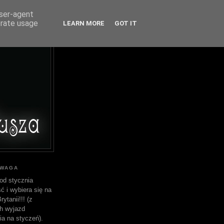
user-agent
erate usage
LEARN MORE
GOT IT
UWAGA
od stycznia
ć i wybiera się na
ytanii!!! (z
h wyjazd
ia na styczeń).