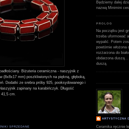
Będziemy dalej dzi
nazwą Minimini cer
PROLOG
Na początku jest gr
trzeba uformować a
wypalić. Potem zost
powtórnie włożona d
rozżarzona do biało
obdarzona duszą… 
duszą.
adłościany. Biżuteria ceramiczna - naszyjnik z
w (8x8x17 mm) poszkliwionych na piękną, głęboką,
ń. Dodatki ze srebra próby 925, pooksydowanego i
Naszyjnik zapinany na karabińczyk. Długość
 41,5 cm.
ARTYSTYCZNA 
Ceramika ręcznie le
JNIKI SPRZEDANE