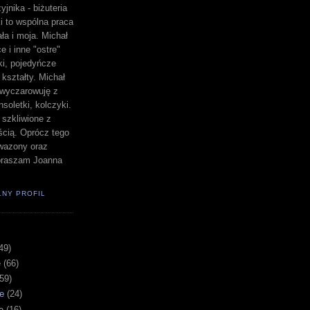
yjnika - biżuteria
i to wspólna praca
a i moja. Michał
e i inne "ostre"
lki, pojedyńcze
" kształty. Michał
a wyczarowuję z
nsoletki, kolczyki.
i szkliwione z
ścią. Oprócz tego
i wazony oraz
apraszam Joanna
ŁNY PROFIL
49)
e
(66)
(59)
e
(24)
e
(16)