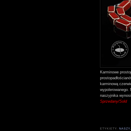
Karminowe prostop
prostopadłościanó
karminową czerwie
wypolerowanego. 
naszyjnika wynosi
Sprzedany/Sold
ETYKIETY:
NASZY