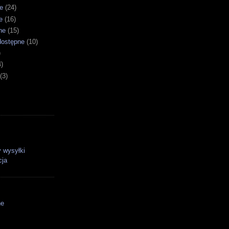
e
(24)
e
(16)
ne
(15)
dostępne
(10)
)
4)
(3)
 wysyłki
cja
ne