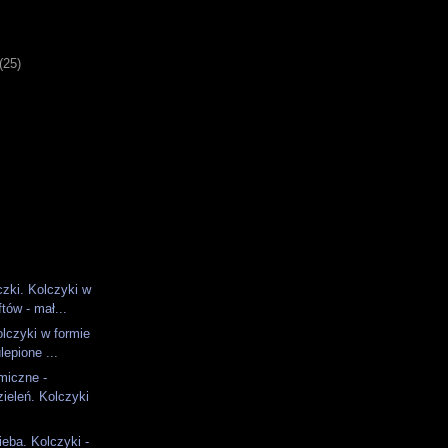
)
(25)
zki. Kolczyki w
ftów - mał...
olczyki w formie
lepione ...
miczne -
ieleń. Kolczyki
eba. Kolczyki -