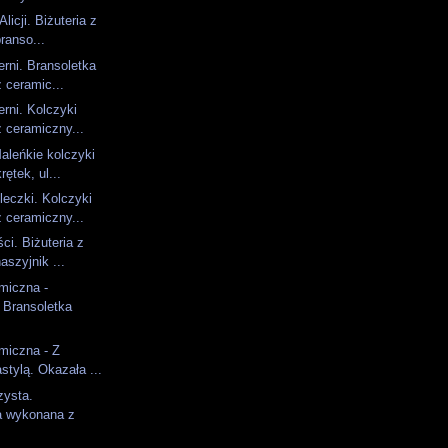
licji. Biżuteria z
branso...
erni. Bransoletka
 ceramic...
erni. Kolczyki
 ceramiczny...
aleńkie kolczyki
ętek, ul...
eczki. Kolczyki
 ceramiczny...
ci. Biżuteria z
aszyjnik ...
amiczna -
 Bransoletka
amiczna - Z
tylą. Okazała ...
zysta.
a wykonana z