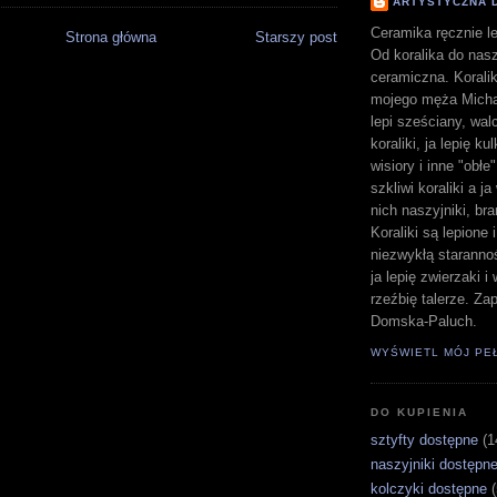
ARTYSTYCZNA 
Ceramika ręcznie le
Strona główna
Starszy post
Od koralika do nasz
ceramiczna. Koralik
mojego męża Michał
lepi sześciany, walc
koraliki, ja lepię ku
wisiory i inne "obłe
szkliwi koraliki a j
nich naszyjniki, bra
Koraliki są lepione 
niezwykłą staranno
ja lepię zwierzaki 
rzeźbię talerze. Z
Domska-Paluch.
WYŚWIETL MÓJ PE
DO KUPIENIA
sztyfty dostępne
(1
naszyjniki dostępn
kolczyki dostępne