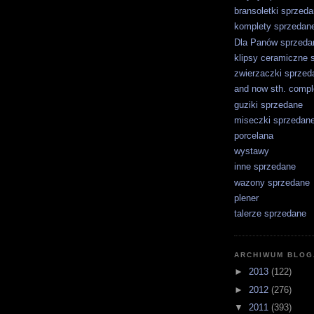
bransoletki sprzed
komplety sprzedan
Dla Panów sprzeda
klipsy ceramiczne 
zwierzaczki sprzed
and now sth. comple
guziki sprzedane
miseczki sprzedan
porcelana
wystawy
inne sprzedane
wazony sprzedane
plener
talerze sprzedane
ARCHIWUM BLOG
►
2013
(122)
►
2012
(276)
▼
2011
(393)