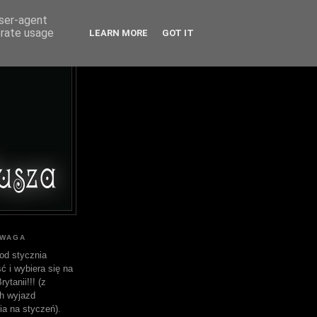
user-agent
erate usage
LEARN MORE
GOT IT
UWAGA
od stycznia
ć i wybiera się na
ytanii!!! (z
h wyjazd
ia na styczeń).