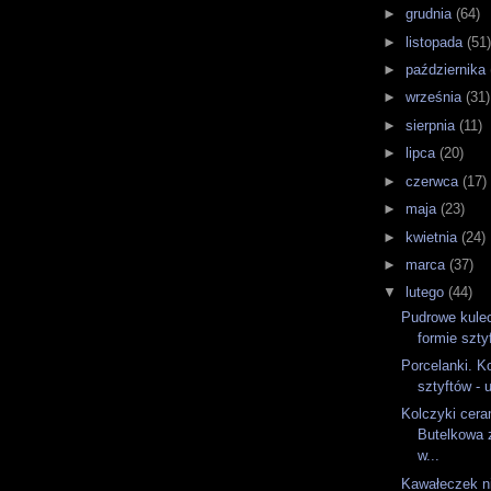
►
grudnia
(64)
►
listopada
(51
►
października
►
września
(31)
►
sierpnia
(11)
►
lipca
(20)
►
czerwca
(17)
►
maja
(23)
►
kwietnia
(24)
►
marca
(37)
▼
lutego
(44)
Pudrowe kulec
formie szty
Porcelanki. K
sztyftów - u
Kolczyki cera
Butelkowa z
w...
Kawałeczek ni