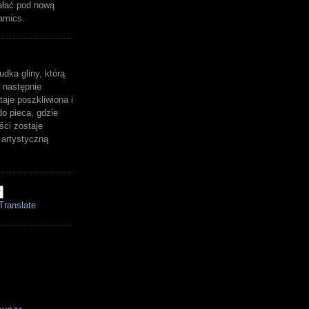
ałać pod nową
amics.
udka gliny, którą
 następnie
aje poszkliwiona i
o pieca, gdzie
ści zostaje
artystyczną
Translate