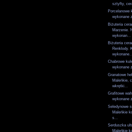
sztyfty, ce
Porcelanowe k
wykonane z 
Biżuteria cer
Marzenie. 
wykonan...
Biżuteria cer
Renklody. 
wykonane..
Chabrowe kule
wykonane z
Granatowe he
Maleńkie, 
wkrętki...
Grafitowe wah
wykonane z
Seledynowe s
Maleńkie ko
s...
Serduszka ult
Maleńkie ko