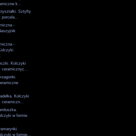
ramiczne k...
ryształki. Sztyfty
porcela...
amiczna -
Naszyjnik
amiczna -
Kolczyki
.
czki. Kolczyki
 ceramicznyc...
ksagonki.
ceramiczne
adełka. Kolczyki
 ceramiczn...
erduszka.
lczyki w formie
ramarynki.
lczyki w formie...