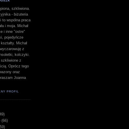
DUSZA
piona, szkliwiona.
yjnika - biżuteria
i to wspólna praca
a i moja. Michał
e i inne "ostre"
lki, pojedyńcze
" kształty. Michał
a wyczarowuję z
nsoletki, kolczyki.
i szkliwione z
ścią. Oprócz tego
i wazony oraz
apraszam Joanna
ŁNY PROFIL
49)
e
(66)
(59)