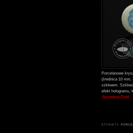
Porcelanowe krysz
(średnica 10 mm,
szkliwem. Szkliwo
efekt hologramu, k
Sprzedany/Sold
ETYKIETY:
PORCE