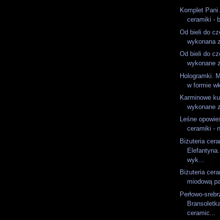
Komplet Pani A
ceramiki - 
Od bieli do cz
wykonana z
Od bieli do cz
wykonane z
Hologramki. M
w formie wkr
Karminowe kul
wykonane z
Leśne opowieś
ceramiki - n
Biżuteria cer
Elefantyna.
wyk...
Biżuteria cer
miodową pas
Perłowo-srebr
Bransoletk
ceramic...