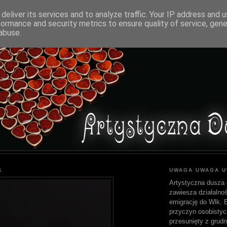
deliver its services and to analyze traffic. Your IP address and 
formance and security metrics to ensure quality of service, gen
abuse.
1
UWAGA UWAGA 
Artystyczna dusza 
zawiesza działalnoś
emigrację do Wlk. Br
przyczyn osobistyc
przesunięty z grudn