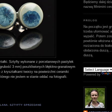
Będziemy dalej dzi
nazwą Minimini cer
PROLOG
Na początku jest gr
trzeba uformować a
wypalić. Potem zost
powtórnie włożona d
rozżarzona do biało
obdarzona duszą… 
duszą.
tałki. Sztyfty wykonane z porcelanowych pastylek
 grubość 3 mm) poszkliwionych błękitno-granatowym
 z kryształkami tworzy na powierzchni ceramiki
Powered by
tórego nie jestem w stanie oddać na fotografii.
LANA
,
SZTYFTY SPRZEDANE