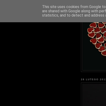
This site uses cookies from Google to 
are shared with Google along with per
statistics, and to detect and address 
28 LUTEGO 201