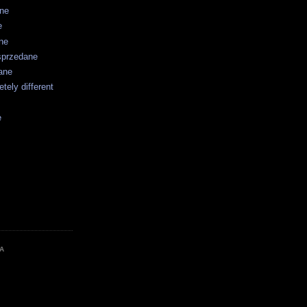
ane
e
ne
sprzedane
ane
tely different
e
A