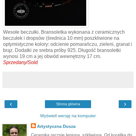
Wesołe beczułki. Bransoletka wykonana z ceramicznych
beczułek i dropsów (średnica 10 mm) poszkliwione na
optymistyczne kolory: odcienie pomarańczu, zieleni, granat i
brąz. Dodatki ze srebra próby 925. Długość bransoletki
wynosi 19 cm a jej obwód wewnętrzny 17 cm.
Sprzedany/Sold
‹
›
Strona główna
Wyświetl wersję na komputer
Artystyczna Dusza
Ceramika ręcznie lepiona, szkliwiona. Od koralika do