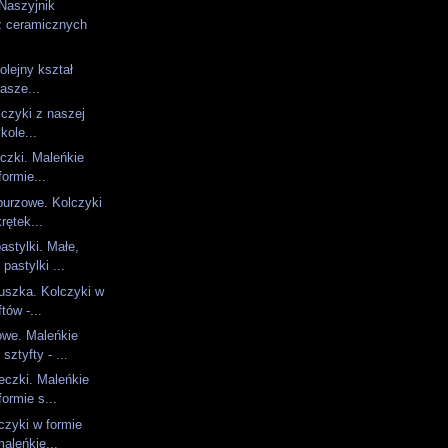
Naszyjnik
z ceramicznych
olejny kształ
nasze...
lczyki z naszej
kole...
czki. Maleńkie
formie...
burzowe. Kolczyki
rętek...
astylki. Małe,
pastylki ...
uszka. Kolczyki w
tów -...
owe. Maleńkie
sztyfty - ...
eczki. Maleńkie
formie s...
czyki w formie
maleńkie...