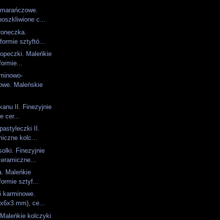
omarańczowe.
poszkliwione c...
łoneczka.
formie sztyftó...
opeczki. Maleńkie
formie...
rminowo-
owe. Maleńskie
anu II. Finezyjnie
e cer...
astyleczki II.
iczne kolc...
olki. Finezyjnie
eramiczne...
a. Maleńkie
formie sztyf...
i karminowe.
6x6x3 mm), ce...
 Maleńkie kolczyki