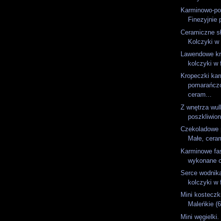
Karminowo-p
Finezyjnie 
Ceramiczne s
Kolczyki w 
Lawendowe kr
kolczyki w 
Kropeczki ka
pomarańcz
ceram...
Z wnętrza wulk
poszkliwion
Czekoladowe p
Małe, ceram
Karminowe fas
wykonane c
Serce wodnik
kolczyki w 
Mini kosteczk
Maleńkie (
Mini węgielki.