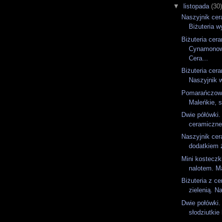
▼
listopada
(30
Naszyjnik cer
Biżuteria w
Biżuteria cer
Cynamonow
Cera...
Biżuteria cer
Naszyjnik 
Pomarańczowe
Maleńkie, s
Dwie półówki.
ceramiczne 
Naszyjnik cer
dodatkiem ż
Mini kosteczk
nalotem. Ma
Biżuteria z ce
zielenią. Na
Dwie połówki.
słodziutkie 