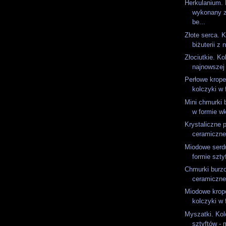
Herkulanium. 
wykonany 
be...
Złote serca. K
biżuterii z 
Złociutkie. Ko
najnowszej 
Perłowe krope
kolczyki w 
Mini chmurki 
w formie wk
Krystaliczne p
ceramiczne 
Miodowe serd
formie sztyf
Chmurki burz
ceramiczne 
Miodowe krop
kolczyki w 
Myszatki. Kol
sztyftów - 