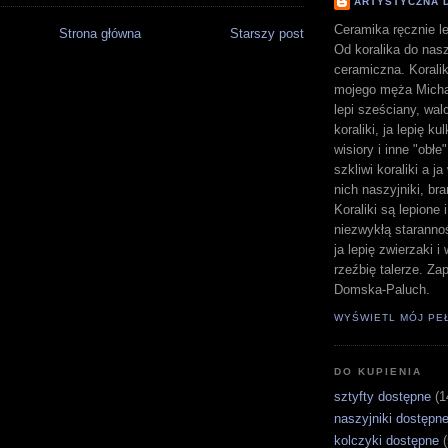
ARTYSTYCZNA 
Ceramika ręcznie le
Strona główna
Starszy post
Od koralika do nasz
ceramiczna. Koralik
mojego męża Michał
lepi sześciany, walc
koraliki, ja lepię ku
wisiory i inne "obłe
szkliwi koraliki a j
nich naszyjniki, bra
Koraliki są lepione 
niezwykłą staranno
ja lepię zwierzaki 
rzeźbię talerze. Z
Domska-Paluch.
WYŚWIETL MÓJ PE
DO KUPIENIA
sztyfty dostępne
(1
naszyjniki dostępn
kolczyki dostępne