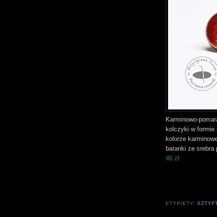
Karminowo-pomara
kolczyki w formie
kolorze karminowe
baranki ze srebra
46 zł
ETYKIETY:
SZTYF