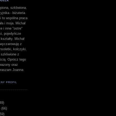
DUSZA
piona, szkliwiona.
yjnika - biżuteria
i to wspólna praca
a i moja. Michał
e i inne "ostre"
lki, pojedyńcze
" kształty. Michał
a wyczarowuję z
nsoletki, kolczyki.
i szkliwione z
ścią. Oprócz tego
i wazony oraz
apraszam Joanna
ŁNY PROFIL
49)
e
(66)
(59)