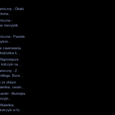
)
amiczny - Oliwki.
ykona...
amiczna -
y naszyjnik.
amiczna - Pastele.
wykon...
 zawirowania.
łodziutkie k...
 Najmniejsze
kolczyki na ...
amiczny - Z
ółtego. Biżut...
i ze złotym
leńkie, ceram...
ramiki - Muśnięta
szyjn...
 Maleńkie,
kolczyki w fo...