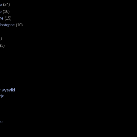
e
(24)
e
(16)
ne
(15)
dostępne
(10)
)
4)
(3)
 wysyłki
cja
ne