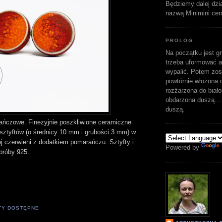
Będziemy dalej dzi
nazwą Minimini cer
PROLOG
Na początku jest gr
trzeba uformować a
wypalić. Potem zost
powtórnie włożona d
rozżarzona do biało
obdarzona duszą… 
duszą.
ńczowe. Finezyjnie poszkliwione ceramiczne
 sztyftów (o średnicy 10 mm i grubości 3 mm) w
j czerwieni z dodatkiem pomarańczu. Sztyfty i
Powered by
 próby 925.
TY DOSTĘPNE