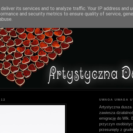
deliver its services and to analyze traffic. Your IP address and 
formance and security metrics to ensure quality of service, gen
abuse.
012
UWAGA UWAGA 
Artystyczna dusza 
zawiesza działalnoś
emigrację do Wlk. Br
przyczyn osobistyc
przesunięty z grudn