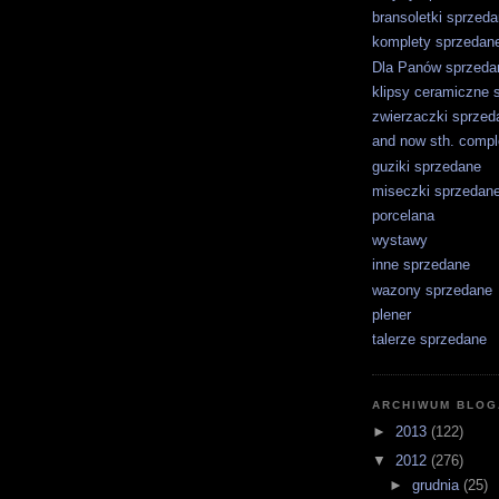
bransoletki sprzed
komplety sprzedan
Dla Panów sprzeda
klipsy ceramiczne 
zwierzaczki sprzed
and now sth. comple
guziki sprzedane
miseczki sprzedan
porcelana
wystawy
inne sprzedane
wazony sprzedane
plener
talerze sprzedane
ARCHIWUM BLOG
►
2013
(122)
▼
2012
(276)
►
grudnia
(25)