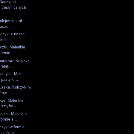
Naszyjnik
z ceramicznych
olejny kształ
nasze...
lczyki z naszej
kole...
czki. Maleńkie
formie...
burzowe. Kolczyki
rętek...
astylki. Małe,
pastylki ...
uszka. Kolczyki w
tów -...
owe. Maleńkie
sztyfty - ...
eczki. Maleńkie
formie s...
czyki w formie
maleńkie...