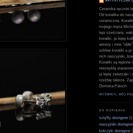
ARTYSTYCZNA 
Ceramika ręcznie le
Od koralika do nasz
ceramiczna. Koralik
mojego męża Michał
lepi sześciany, walc
koraliki, ja lepię ku
wisiory i inne "obłe
szkliwi koraliki a j
nich naszyjniki, bra
Koraliki są lepione 
niezwykłą staranno
ja lepię zwierzaki 
rzeźbię talerze. Z
Domska-Paluch.
WYŚWIETL MÓJ PE
DO KUPIENIA
sztyfty dostępne
(1
naszyjniki dostępn
kolczyki dostępne