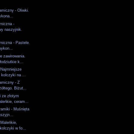
)
amiczny - Oliwki.
ykona...
amiczna -
y naszyjnik.
amiczna - Pastele.
wykon...
 zawirowania.
łodziutkie k...
 Najmniejsze
kolczyki na ...
amiczny - Z
ółtego. Biżut...
i ze złotym
leńkie, ceram...
ramiki - Muśnięta
szyjn...
 Maleńkie,
kolczyki w fo...