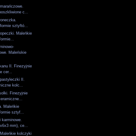
omarańczowe.
poszkliwione c...
łoneczka.
formie sztyftó...
opeczki. Maleńkie
formie...
rminowo-
owe. Maleńskie
anu II. Finezyjnie
e cer...
astyleczki II.
iczne kolc...
olki. Finezyjnie
eramiczne...
a. Maleńkie
formie sztyf...
i karminowe.
6x6x3 mm), ce...
 Maleńkie kolczyki