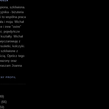
DUSZA
piona, szkliwiona.
yjnika - biżuteria
i to wspólna praca
a i moja. Michał
e i inne "ostre"
lki, pojedyńcze
" kształty. Michał
a wyczarowuję z
nsoletki, kolczyki.
i szkliwione z
ścią. Oprócz tego
i wazony oraz
apraszam Joanna
ŁNY PROFIL
49)
e
(66)
(59)