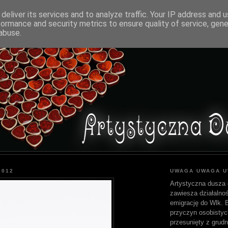
deliver its services and to analyze traffic. Your IP address and 
formance and security metrics to ensure quality of service, gen
abuse.
2012
UWAGA UWAGA 
Artystyczna dusza 
zawiesza działalnoś
emigrację do Wlk. Br
przyczyn osobistyc
przesunięty z grudn