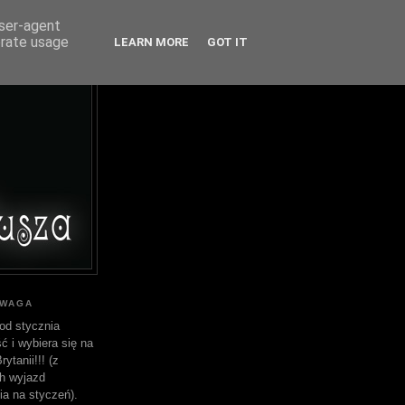
user-agent
erate usage
LEARN MORE
GOT IT
UWAGA
od stycznia
ć i wybiera się na
ytanii!!! (z
h wyjazd
ia na styczeń).