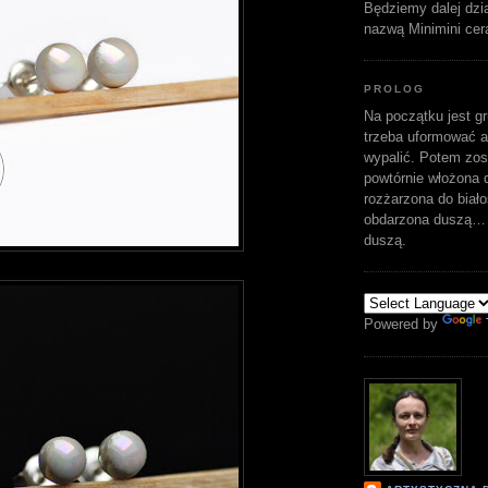
Będziemy dalej dzi
nazwą Minimini cer
PROLOG
Na początku jest gr
trzeba uformować a
wypalić. Potem zost
powtórnie włożona d
rozżarzona do biało
obdarzona duszą… 
duszą.
Powered by