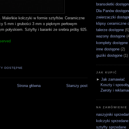
bransoletki dostępn
Dla Panów dostępn
zwierzaczki dostęp
. Maleńkie kolczyki w formie sztyftów. Ceramiczne
klipsy ceramiczne 
icy 5 mm i grubości 3 mm o pięknym perłowym
ym połyskiem. Sztyfty i baranki ze srebra próby 925.
talerze dostępne
(6
wazony dostępne
(
served
komplety dostępne
inne dostępne
(2)
guziki dostępne
(1)
TY DOSTĘPNE
JAK KUPIĆ
►
Jak zamawiać
Koszty i sposoby
Strona główna
Starszy post
Zwroty i reklama
NA ZAMÓWIENIE
naszyjniki sprzeda
kolczyki sprzedane
sztyfty sprzedane