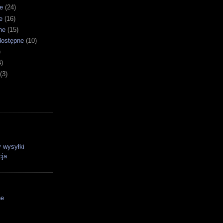
e
(24)
e
(16)
ne
(15)
dostępne
(10)
)
4)
(3)
 wysyłki
cja
ne