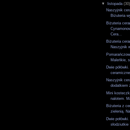
▼
listopada
(30
Naszyjnik cer
Biżuteria w
Biżuteria cer
Cynamonow
Cera...
Biżuteria cer
Naszyjnik 
Pomarańczowe
Maleńkie, s
Dwie półówki.
ceramiczne 
Naszyjnik cer
dodatkiem ż
Mini kosteczk
nalotem. Ma
Biżuteria z ce
zielenią. Na
Dwie połówki.
słodziutkie 