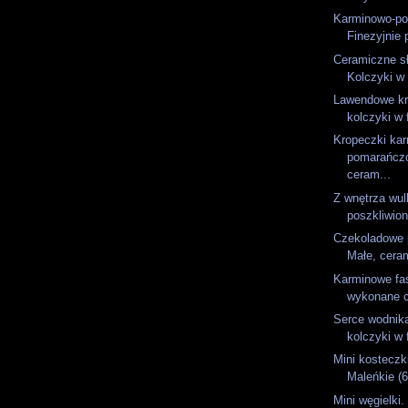
Karminowo-p
Finezyjnie 
Ceramiczne s
Kolczyki w 
Lawendowe kr
kolczyki w 
Kropeczki ka
pomarańcz
ceram...
Z wnętrza wulk
poszkliwion
Czekoladowe p
Małe, ceram
Karminowe fas
wykonane c
Serce wodnik
kolczyki w 
Mini kosteczk
Maleńkie (
Mini węgielki.