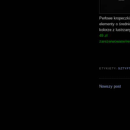
Perłowe kropeczki
elementy o średn
kolorze z lustrzan
49 zł
zarezerwowane/re
ETYKIETY:
SZTYF
Nowszy post