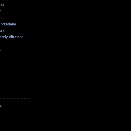
ane
e
ne
sprzedane
ane
tely different
e
A