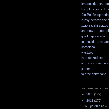
bransoletki sprzed
komplety sprzedan
Dla Panów sprzeda
klipsy ceramiczne 
zwierzaczki sprzed
and now sth. comple
guziki sprzedane
miseczki sprzedan
porcelana
wystawy
inne sprzedane
wazony sprzedane
plener
talerze sprzedane
ARCHIWUM BLOG
►
2013
(122)
▼
2012
(276)
►
grudnia
(25)