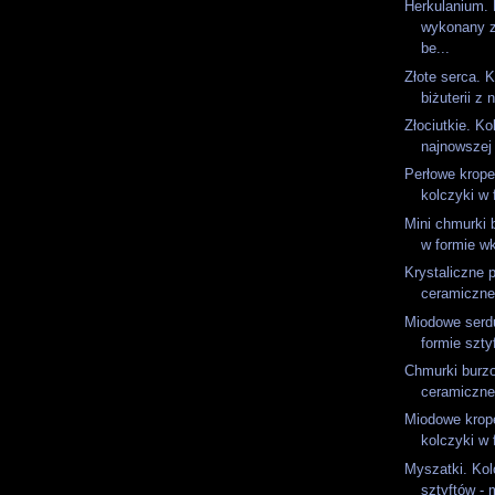
Herkulanium. 
wykonany 
be...
Złote serca. K
biżuterii z 
Złociutkie. Ko
najnowszej 
Perłowe krope
kolczyki w 
Mini chmurki 
w formie wk
Krystaliczne p
ceramiczne 
Miodowe serd
formie sztyf
Chmurki burz
ceramiczne 
Miodowe krop
kolczyki w 
Myszatki. Kol
sztyftów - 