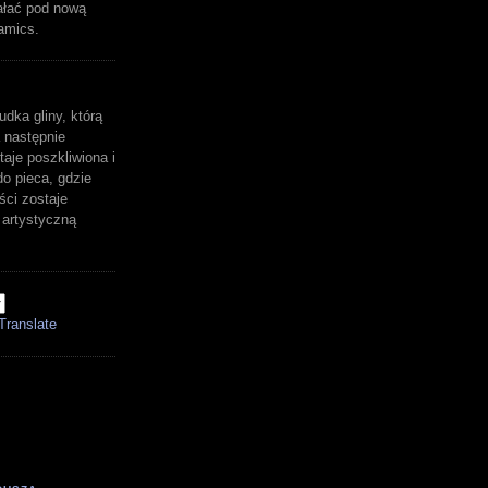
ałać pod nową
amics.
udka gliny, którą
 następnie
aje poszkliwiona i
o pieca, gdzie
ści zostaje
artystyczną
Translate