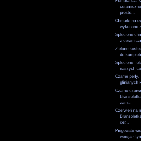
Pomarańcz. K
ceramiczne
prosto...
Chmurki na uw
wykonane z 
Splecione chm
z ceramiczn
Zielone koste
do kompletu
Splecione fiol
naszych ce
Czarne perły.
glinianych 
Czarno-czerwo
Bransoletk
zam...
Czerwień na n
Bransoletk
cer...
Piegowate wis
wersja - ty