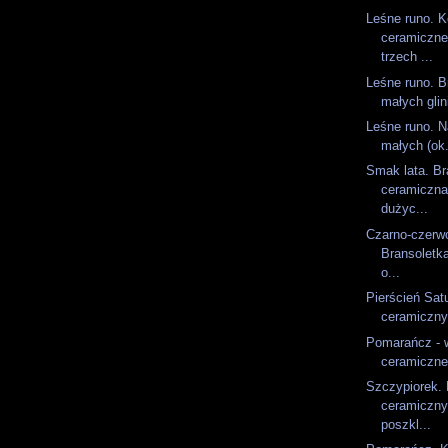
Leśne runo. K
ceramiczne
trzech ...
Leśne runo. B
małych glin
Leśne runo. N
małych (ok.
Smak lata. Br
ceramiczna
dużyc...
Czarno-czerwo
Bransoletk
o...
Pierścień Sat
ceramiczny 
Pomarańcz - w
ceramiczne 
Szczypiorek. 
ceramiczny
poszkl...