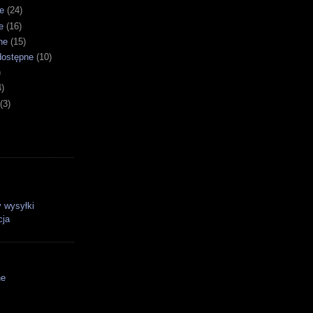
e
(24)
e
(16)
ne
(15)
dostępne
(10)
)
4)
(3)
 wysyłki
cja
ne