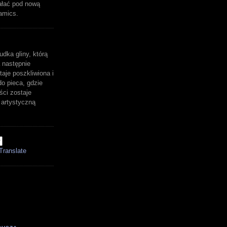
ałać pod nową
amics.
udka gliny, którą
 następnie
aje poszkliwiona i
o pieca, gdzie
ści zostaje
artystyczną
Translate