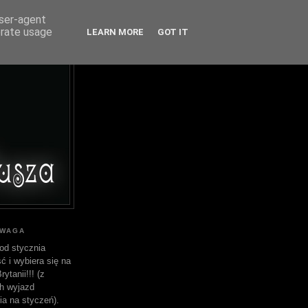
user-agent
erate usage
LEARN MORE
GOT IT
UWAGA
od stycznia
ć i wybiera się na
ytanii!!! (z
h wyjazd
ia na styczeń).