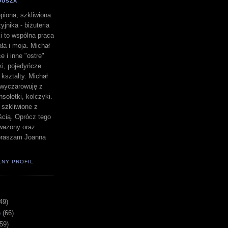
DUSZA
piona, szkliwiona.
yjnika - biżuteria
i to wspólna praca
a i moja. Michał
e i inne "ostre"
lki, pojedyńcze
" kształty. Michał
a wyczarowuję z
nsoletki, kolczyki.
i szkliwione z
ścią. Oprócz tego
i wazony oraz
apraszam Joanna
ŁNY PROFIL
49)
e
(66)
(59)