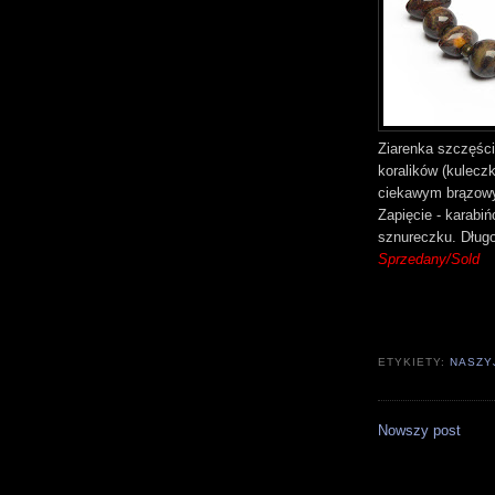
Ziarenka szczęści
koralików (kulecz
ciekawym brązowy
Zapięcie - karabi
sznureczku. Dług
Sprzedany/Sold
ETYKIETY:
NASZY
Nowszy post