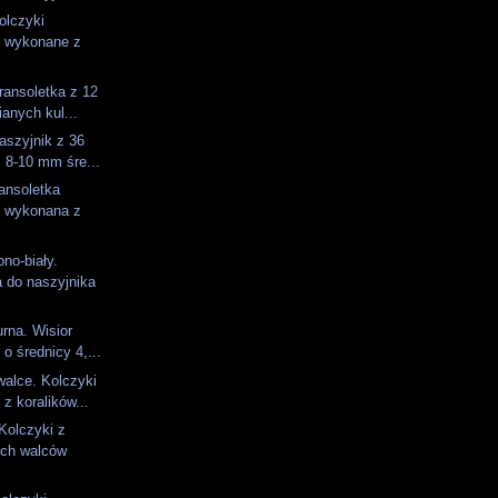
olczyki
 wykonane z
ransoletka z 12
ianych kul...
aszyjnik z 36
 8-10 mm śre...
ansoletka
 wykonana z
no-biały.
a do naszyjnika
urna. Wisior
o średnicy 4,...
alce. Kolczyki
z koralików...
Kolczyki z
ch walców