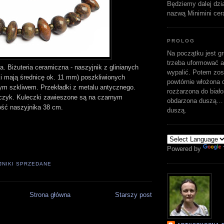
Będziemy dalej dzi
nazwą Minimini cer
PROLOG
Na początku jest gr
trzeba uformować a
a. Biżuteria ceramiczna - naszyjnik z glinianych
wypalić. Potem zost
ki mają średnicę ok. 11 mm) poszkliwionych
powtórnie włożona d
m szkliwem. Przekładki z metalu antycznego.
rozżarzona do biało
ńczyk. Kuleczki zawieszone są na czarnym
obdarzona duszą… 
ość naszyjnika 38 cm.
duszą.
Powered by
JNIKI SPRZEDANE
Strona główna
Starszy post