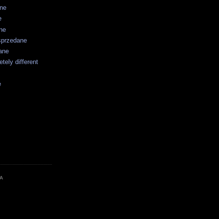
ane
e
ne
sprzedane
ane
tely different
e
A