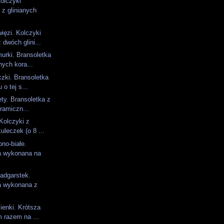
olczyki
 z glinianych
ięzi. Kolczyki
dwóch glini...
urki. Bransoletka
ych kora...
czki. Bransoletka
 o tej s...
ety. Bransoletka z
ramiczn...
 Kolczyki z
kuleczek (o 8 ...
no-białe.
a wykonana na
adgarstek.
a wykonana z
ienki. Krótsza
m razem na ...