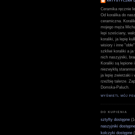
ARTYSTYCZNA 
Ceramika ręcznie le
Od koralika do nasz
ceramiczna. Koralik
mojego męża Michał
lepi sześciany, walc
koraliki, ja lepię ku
wisiory i inne "obłe
szkliwi koraliki a j
nich naszyjniki, bra
Koraliki są lepione 
niezwykłą staranno
ja lepię zwierzaki 
rzeźbię talerze. Z
Domska-Paluch.
WYŚWIETL MÓJ PE
DO KUPIENIA
sztyfty dostępne
(1
naszyjniki dostępn
kolczyki dostępne