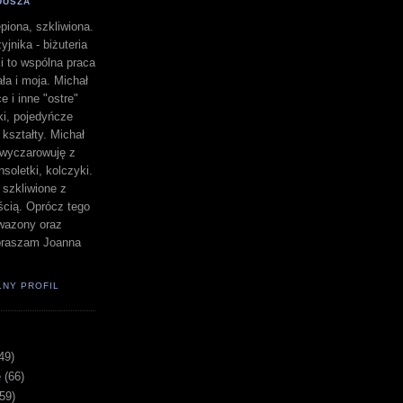
DUSZA
piona, szkliwiona.
yjnika - biżuteria
i to wspólna praca
a i moja. Michał
e i inne "ostre"
lki, pojedyńcze
" kształty. Michał
a wyczarowuję z
nsoletki, kolczyki.
i szkliwione z
ścią. Oprócz tego
i wazony oraz
apraszam Joanna
ŁNY PROFIL
49)
e
(66)
(59)