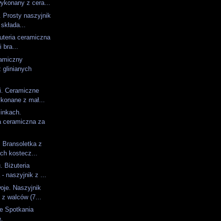
ykonany z cera...
. Prosty naszyjnik
składa...
żuteria ceramiczna
i bra...
ramiczny
 glinianych
i. Ceramiczne
ykonane z mał...
linkach.
a ceramiczna za
. Bransoletka z
ch kostecz...
. Biżuteria
- naszyjnik z ...
oje. Naszyjnik
z walców (7...
e Spotkania
.