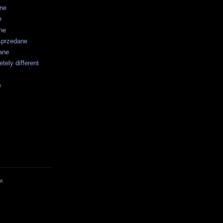
ane
e
ne
sprzedane
ane
tely different
e
A