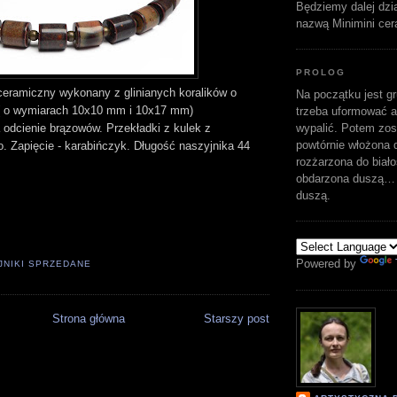
Będziemy dalej dzi
nazwą Minimini cer
PROLOG
ceramiczny wykonany z glinianych koralików o
Na początku jest gr
 ( o wymiarach 10x10 mm i 10x17 mm)
trzeba uformować a
wypalić. Potem zost
 odcienie brązowów. Przekładki z kulek z
powtórnie włożona d
. Zapięcie - karabińczyk. Długość naszyjnika 44
rozżarzona do biało
obdarzona duszą… 
duszą.
Powered by
JNIKI SPRZEDANE
Strona główna
Starszy post