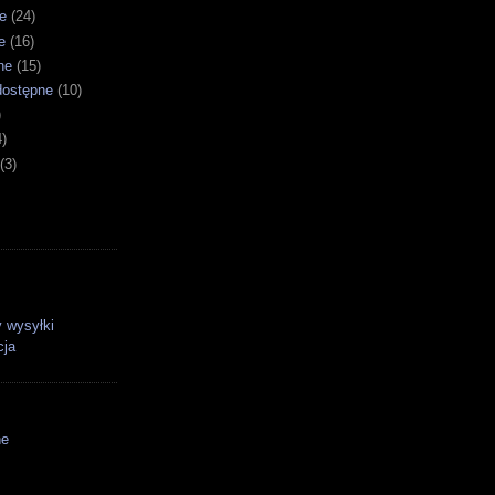
e
(24)
e
(16)
ne
(15)
dostępne
(10)
)
4)
(3)
 wysyłki
cja
ne