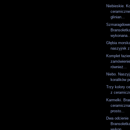
Niebieskie. K
ceramiczne
glinian...
Szmaragdowe 
Bransoletk
wykonana..
Głębia morska
naszyjnik z
Komplet łazi
zamówienie
również...
Niebo. Naszyj
koralików p
Trzy kolory c
z ceramiczn
Karmelki. Bra
ceramiczna
prosto...
Dwa odcienie z
Bransoletk
wykon...