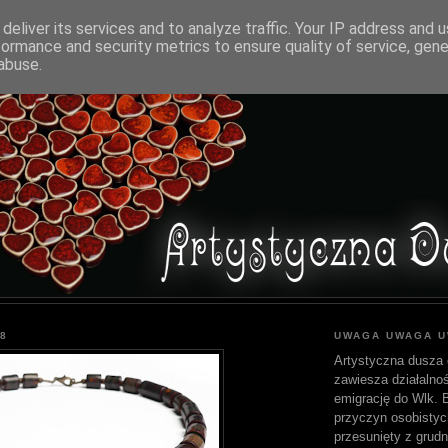
deliver its services and to analyze traffic. Your IP address and 
formance and security metrics to ensure quality of service, gen
abuse.
8
UWAGA UWAGA 
Artystyczna dusza 
zawiesza działalnoś
emigrację do Wlk. Br
przyczyn osobistyc
przesunięty z grudn