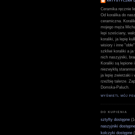
ARTYSTYCZNA 
Ceramika ręcznie le
Od koralika do nasz
ceramiczna. Koralik
mojego męża Michał
lepi sześciany, walc
koraliki, ja lepię ku
wisiory i inne "obłe
szkliwi koraliki a j
nich naszyjniki, bra
Koraliki są lepione 
niezwykłą staranno
ja lepię zwierzaki 
rzeźbię talerze. Z
Domska-Paluch.
WYŚWIETL MÓJ PE
DO KUPIENIA
sztyfty dostępne
(1
naszyjniki dostępn
kolczyki dostępne