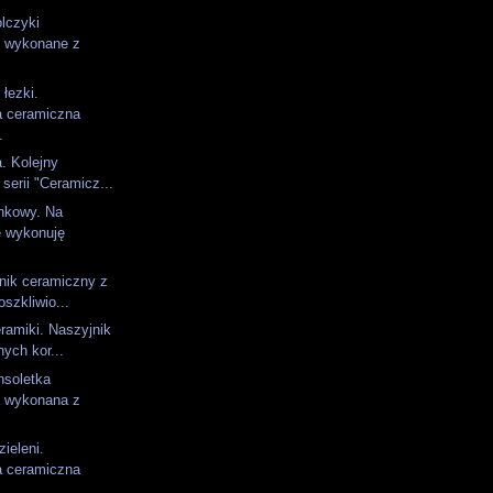
olczyki
 wykonane z
łezki.
a ceramiczna
.
. Kolejny
 serii "Ceramicz...
enkowy. Na
 wykonuję
nik ceramiczny z
oszkliwio...
eramiki. Naszyjnik
ych kor...
nsoletka
 wykonana z
ieleni.
a ceramiczna