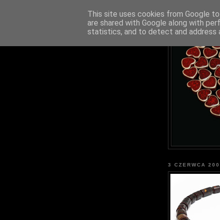
This site uses cookies from Google to 
are shared with Google along with per
statistics, and to detect and address 
3 CZERWCA 200