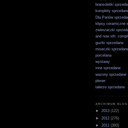
bransoletki sprzed
komplety sprzedan
Dla Panów sprzeda
klipsy ceramiczne 
zwierzaczki sprzed
and now sth. comple
guziki sprzedane
miseczki sprzedan
porcelana
wystawy
inne sprzedane
wazony sprzedane
plener
talerze sprzedane
ARCHIWUM BLOG
►
2013
(122)
►
2012
(276)
►
2011
(393)