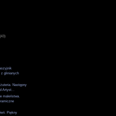
)
(43)
aszyjnik
 z glinianych
żuteria. Następny
d Artyst...
e maleństwa.
eramiczne
ień. Piękny