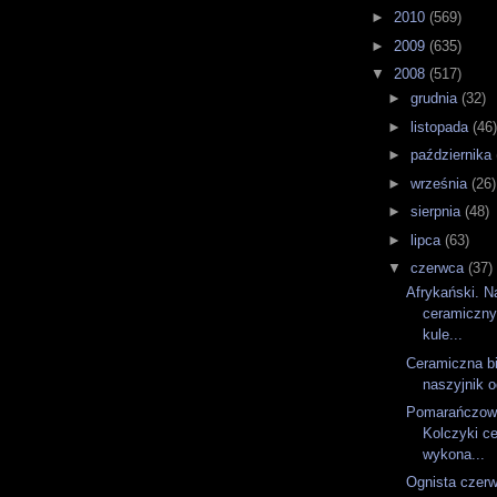
►
2010
(569)
►
2009
(635)
▼
2008
(517)
►
grudnia
(32)
►
listopada
(46
►
października
►
września
(26)
►
sierpnia
(48)
►
lipca
(63)
▼
czerwca
(37)
Afrykański. N
ceramiczny
kule...
Ceramiczna bi
naszyjnik o
Pomarańczow
Kolczyki c
wykona...
Ognista czerw