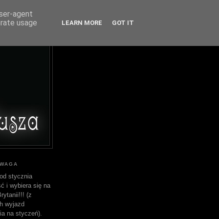
user-agent
erate usage
LEARN MORE
GOT IT
UWAGA
od stycznia
ć i wybiera się na
ytanii!!! (z
h wyjazd
ia na styczeń).