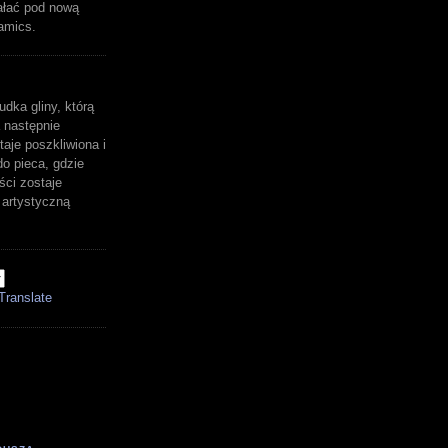
ałać pod nową
amics.
udka gliny, którą
 następnie
aje poszkliwiona i
o pieca, gdzie
ści zostaje
artystyczną
Translate