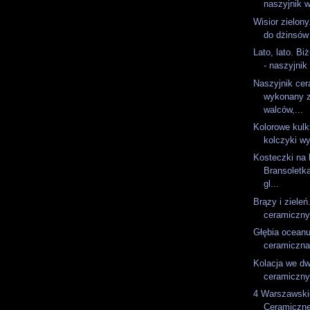
naszyjnik w
Wisior zielony
do dżinsów 
Lato, lato. Bi
- naszyjnik 
Naszyjnik ce
wykonany z
walców,...
Kolorowe kulk
kolczyki w
Kosteczki na 
Bransoletk
gl...
Brązy i zieleń
ceramiczny
Głębia oceanu
ceramiczna 
Kolacja we dw
ceramiczny 
4 Warszawski
Ceramiczne