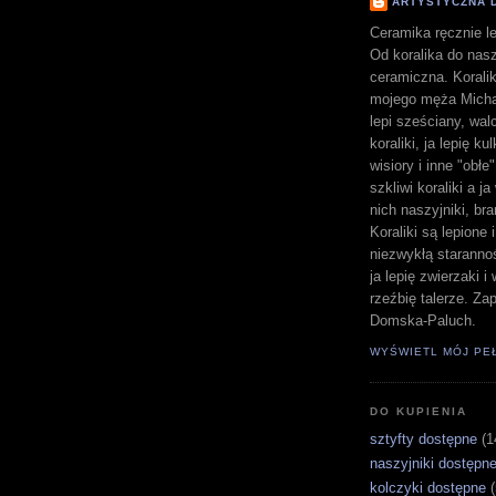
ARTYSTYCZNA 
Ceramika ręcznie le
Od koralika do nasz
ceramiczna. Koralik
mojego męża Michał
lepi sześciany, walc
koraliki, ja lepię ku
wisiory i inne "obłe
szkliwi koraliki a j
nich naszyjniki, bra
Koraliki są lepione 
niezwykłą staranno
ja lepię zwierzaki 
rzeźbię talerze. Z
Domska-Paluch.
WYŚWIETL MÓJ PE
DO KUPIENIA
sztyfty dostępne
(1
naszyjniki dostępn
kolczyki dostępne