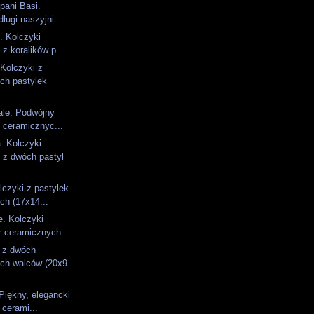
pani Basi.
długi naszyjni...
e. Kolczyki
z koralików p...
Kolczyki z
ch pastylek
ale. Podwójny
i ceramicznyc...
. Kolczyki
 z dwóch pastyl
lczyki z pastylek
ch (17x14...
e. Kolczyki
 ceramicznych ...
i z dwóch
ch walców (20x9
 Piękny, elegancki
 cerami...