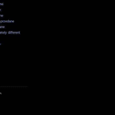
ane
e
ne
sprzedane
ane
tely different
e
A