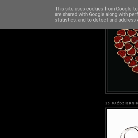
This site uses cookies from Google to 
are shared with Google along with per
statistics, and to detect and address 
15 PAŹDZIERNI