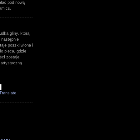
ałać pod nową
amics.
udka gliny, którą
 następnie
aje poszkliwiona i
o pieca, gdzie
ści zostaje
artystyczną
Translate