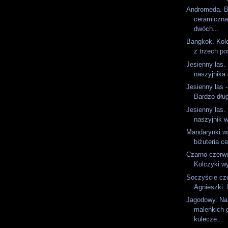
Andromeda. Bi
ceramiczna 
dwóch...
Bangkok. Kol
z trzech po
Jesienny las.
naszyjnika 
Jesienny las -
Bardzo dług
Jesienny las.
naszyjnik w
Mandarynki wś
biżuteria c
Czarno-czerwo
Kolczyki w
Soczyście cze
Agnieszki. 
Jagodowy. Na
maleńkich g
kulecze...