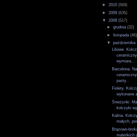
►
2010
(569)
►
2009
(635)
▼
2008
(517)
►
grudnia
(32)
►
listopada
(46
▼
października
Liliowe. Kolcz
ceramiczny
wymiara...
Barcelona. Na
ceramiczny
pasty...
Fiolety. Kolc
wykonane z
Śnieżynki. Ma
kolczyki wy
Kalina. Kolcz
małych, pos
Brązowo-broka
maleńkich g