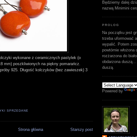
Będziemy dalej dzi
nazwą Minimini cer
PROLOG
Na początku jest gr
trzeba uformować a
wypalić. Potem zost
powtórnie włożona d
rozżarzona do biało
Kolczyki wykonane z ceramicznych pastylek (o
obdarzona duszą… 
8 mm) poszkliwionych na piękny pomarańcz.
duszą.
 próby 925. Długość kolczyków (bez zawieszek) 3
Powered by
YKI SPRZEDANE
Strona główna
Starszy post