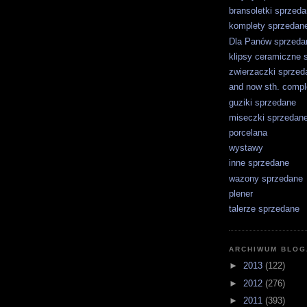
bransoletki sprzed
komplety sprzedan
Dla Panów sprzeda
klipsy ceramiczne 
zwierzaczki sprzed
and now sth. comple
guziki sprzedane
miseczki sprzedan
porcelana
wystawy
inne sprzedane
wazony sprzedane
plener
talerze sprzedane
ARCHIWUM BLOG
►
2013
(122)
►
2012
(276)
►
2011
(393)