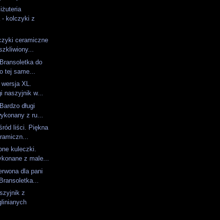
żuteria
- kolczyki z
czyki ceramiczne
szkliwiony...
 Bransoletka do
o tej same...
 wersja XL.
i naszyjnik w...
 Bardzo długi
ykonany z ru...
ród liści. Piękna
eramiczn...
ne kuleczki.
ykonane z male...
rwona dla pani
Bransoletka...
szyjnik z
linianych