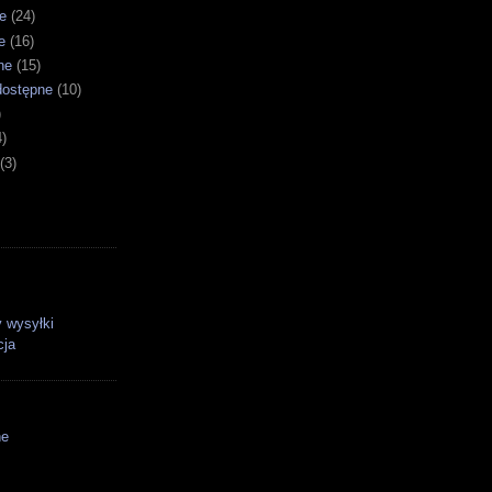
e
(24)
e
(16)
ne
(15)
dostępne
(10)
)
4)
(3)
 wysyłki
cja
ne