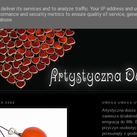
deliver its services and to analyze traffic. Your IP address and 
formance and security metrics to ensure quality of service, gen
abuse.
KA 2008
UWAGA UWAGA 
Artystyczna dusza 
zawiesza działalnoś
emigrację do Wlk. Br
przyczyn osobistyc
przesunięty z grudn