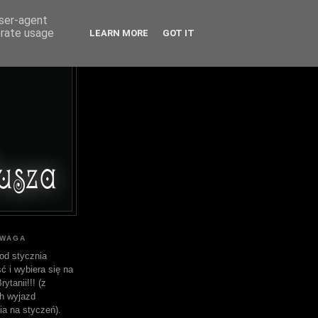
user-agent
erate usage
LEARN MORE
GOT IT
UWAGA
od stycznia
ć i wybiera się na
ytanii!!! (z
h wyjazd
ia na styczeń).