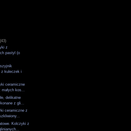
)
(43)
yki z
ch pastyl (o
szyjnik
 z kuleczek i
zyki ceramiczne
 małych kos...
łe, delikatne
konane z gli...
yki ceramiczne z
zkliwiony...
towe. Kolczyki z
linianych...