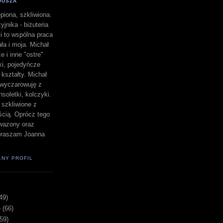
DUSZA
piona, szkliwiona.
yjnika - biżuteria
i to wspólna praca
a i moja. Michał
e i inne "ostre"
lki, pojedyńcze
" kształty. Michał
a wyczarowuję z
nsoletki, kolczyki.
i szkliwione z
ścią. Oprócz tego
i wazony oraz
apraszam Joanna
ŁNY PROFIL
49)
e
(66)
(59)