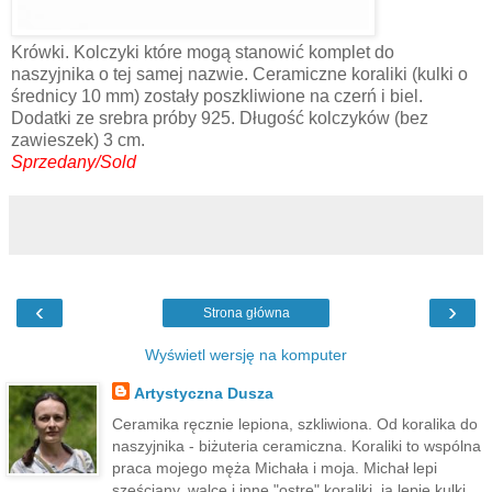
Krówki. Kolczyki które mogą stanowić komplet do
naszyjnika o tej samej nazwie. Ceramiczne koraliki (kulki o
średnicy 10 mm) zostały poszkliwione na czerń i biel.
Dodatki ze srebra próby 925. Długość kolczyków (bez
zawieszek) 3 cm.
Sprzedany/Sold
‹
›
Strona główna
Wyświetl wersję na komputer
Artystyczna Dusza
Ceramika ręcznie lepiona, szkliwiona. Od koralika do
naszyjnika - biżuteria ceramiczna. Koraliki to wspólna
praca mojego męża Michała i moja. Michał lepi
sześciany, walce i inne "ostre" koraliki, ja lepię kulki,