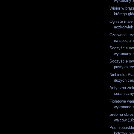
wykonany z 
Wisior w brąz
którego głó
Ogniste male
aczkolwiek 
Czerwone i cz
na specjal
Soczyście ow
wykonany z 
Soczyście ow
pastylek ce
Niebieska Pla
dużych cer
Antyczna ziel
ceramiczny
Fioletowe war
wykonane z
Srebrna obróż
walców (10
Pod nieboskło
kolczyki wy