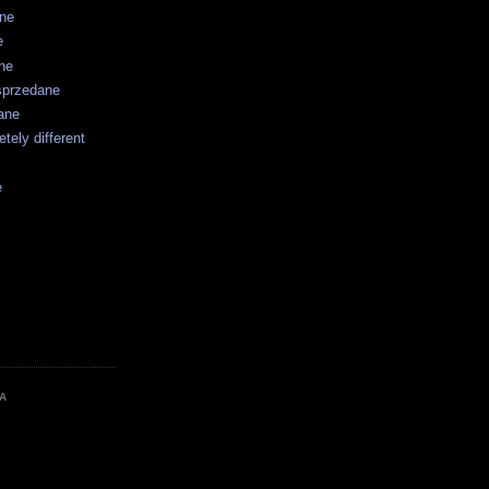
ane
e
ne
sprzedane
ane
tely different
e
A