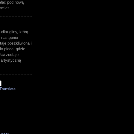
ałać pod nową
amics.
udka gliny, którą
 następnie
aje poszkliwiona i
o pieca, gdzie
ści zostaje
artystyczną
Translate