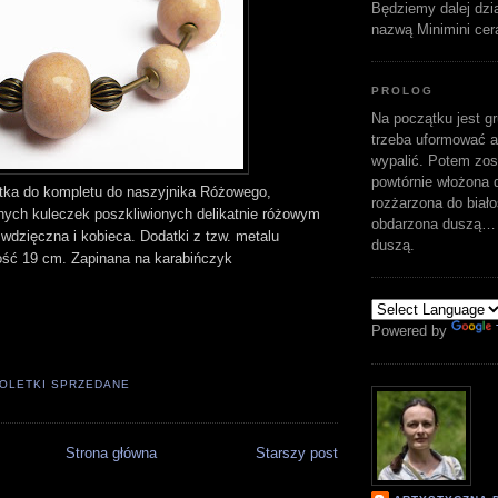
Będziemy dalej dzi
nazwą Minimini cer
PROLOG
Na początku jest gr
trzeba uformować a
wypalić. Potem zost
powtórnie włożona d
tka do kompletu do naszyjnika Różowego,
rozżarzona do biało
nych kuleczek poszkliwionych delikatnie różowym
obdarzona duszą… 
wdzięczna i kobieca. Dodatki z tzw. metalu
duszą.
ość 19 cm. Zapinana na karabińczyk
Powered by
OLETKI SPRZEDANE
Strona główna
Starszy post