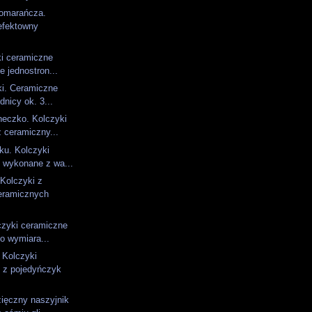
omarańcza.
efektowny
ki ceramiczne
e jednostron...
ki. Ceramiczne
dnicy ok. 3...
neczko. Kolczyki
 ceramiczny...
ku. Kolczyki
 wykonane z wa...
 Kolczyki z
eramicznych
czyki ceramiczne
o wymiara...
 Kolczyki
 z pojedyńczyk
ięczny naszyjnik