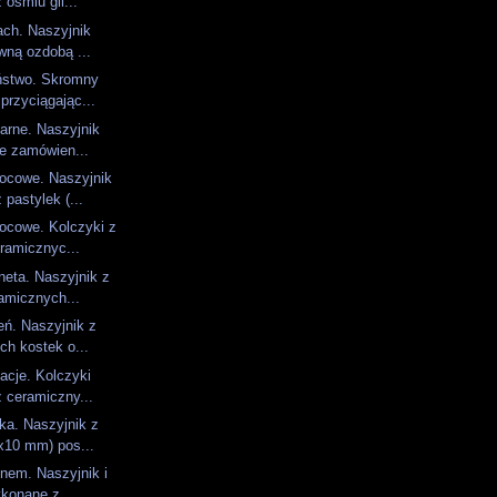
ośmiu gli...
ach. Naszyjnik
wną ozdobą ...
ństwo. Skromny
przyciągając...
arne. Naszyjnik
ne zamówien...
ocowe. Naszyjnik
pastylek (...
ocowe. Kolczyki z
ramicznyc...
neta. Naszyjnik z
amicznych...
eń. Naszyjnik z
ch kostek o...
iacje. Kolczyki
 ceramiczny...
ka. Naszyjnik z
x10 mm) pos...
nem. Naszyjnik i
konane z ...