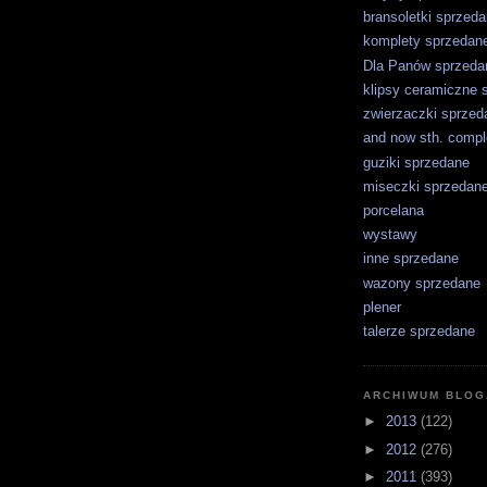
bransoletki sprzed
komplety sprzedan
Dla Panów sprzeda
klipsy ceramiczne 
zwierzaczki sprzed
and now sth. comple
guziki sprzedane
miseczki sprzedan
porcelana
wystawy
inne sprzedane
wazony sprzedane
plener
talerze sprzedane
ARCHIWUM BLOG
►
2013
(122)
►
2012
(276)
►
2011
(393)