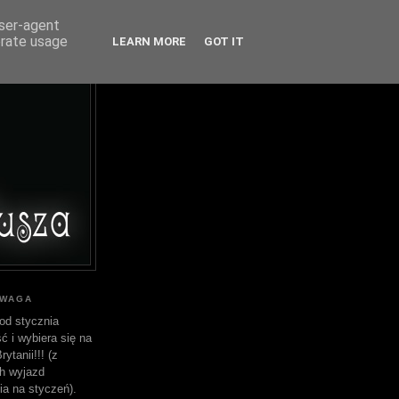
user-agent
erate usage
LEARN MORE
GOT IT
UWAGA
od stycznia
ć i wybiera się na
ytanii!!! (z
h wyjazd
ia na styczeń).