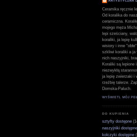
ARTYSTYCZNA 
Ceramika ręcznie le
Od koralika do nasz
ceramiczna. Koralik
mojego męża Michał
lepi sześciany, walc
koraliki, ja lepię ku
wisiory i inne "obłe
szkliwi koraliki a j
nich naszyjniki, bra
Koraliki są lepione 
niezwykłą staranno
ja lepię zwierzaki 
rzeźbię talerze. Z
Domska-Paluch.
WYŚWIETL MÓJ PE
DO KUPIENIA
sztyfty dostępne
(1
naszyjniki dostępn
kolczyki dostępne