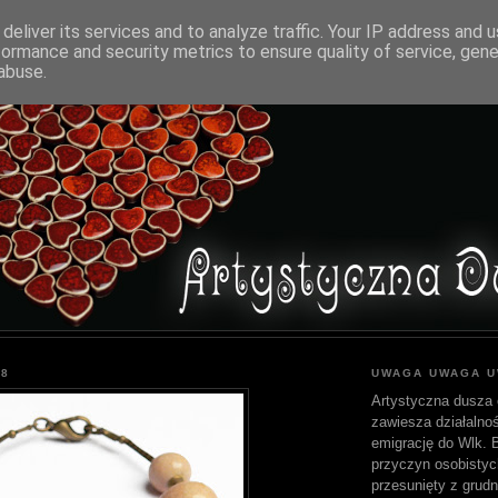
deliver its services and to analyze traffic. Your IP address and 
formance and security metrics to ensure quality of service, gen
abuse.
08
UWAGA UWAGA 
Artystyczna dusza 
zawiesza działalnoś
emigrację do Wlk. Br
przyczyn osobistyc
przesunięty z grudn