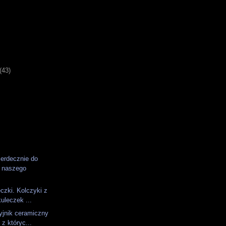
)
(43)
erdecznie do
 naszego
czki. Kolczyki z
kuleczek ...
yjnik ceramiczny
 z któryc...