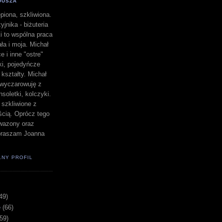
DUSZA
piona, szkliwiona.
yjnika - biżuteria
i to wspólna praca
a i moja. Michał
e i inne "ostre"
lki, pojedyńcze
" kształty. Michał
a wyczarowuję z
nsoletki, kolczyki.
i szkliwione z
ścią. Oprócz tego
i wazony oraz
apraszam Joanna
ŁNY PROFIL
49)
e
(66)
(59)