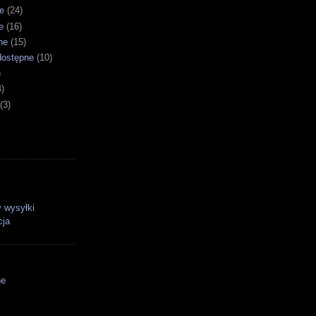
e
(24)
e
(16)
ne
(15)
dostępne
(10)
)
4)
(3)
 wysyłki
cja
ne