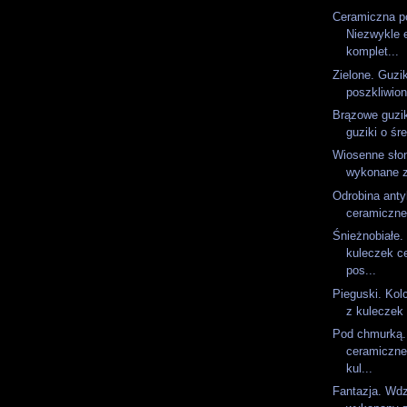
Ceramiczna p
Niezwykle 
komplet...
Zielone. Guzi
poszkliwion
Brązowe guzi
guziki o śre
Wiosenne sło
wykonane z
Odrobina anty
ceramiczne
Śnieżnobiałe.
kuleczek c
pos...
Pieguski. Kol
z kuleczek 
Pod chmurką.
ceramiczne
kul...
Fantazja. Wdz